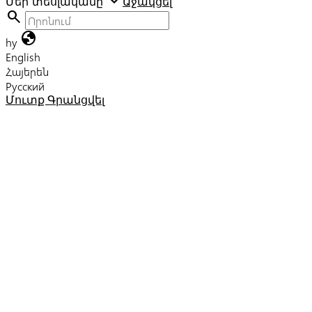
Մեր տեսլականը
Աջակցել
search
globe
hy
English
Հայերեն
Русский
Մուտք
Գրանցվել