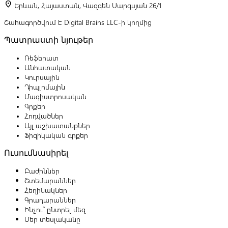
location_on
Երևան, Հայաստան, Վազգեն Սարգսյան 26/1
Շահագործվում է Digital Brains LLC-ի կողմից
Պատրաստի նյութեր
Ռեֆերատ
Անհատական
Կուրսային
Դիպլոմային
Մագիստրոսական
Գրքեր
Հոդվածներ
Այլ աշխատանքներ
Ֆիզիկական գրքեր
Ուսումնասիրել
Բաժիններ
Շտեմարաններ
Հեղինակներ
Գրադարաններ
Ինչու՞ ընտրել մեզ
Մեր տեսլականը