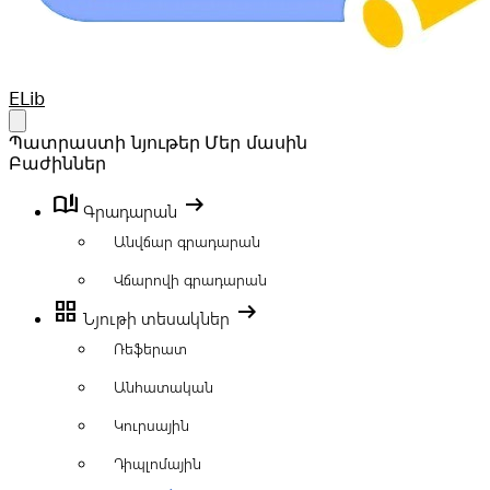
Your Company
ELib
Open main menu
Պատրաստի նյութեր
Մեր մասին
Բաժիններ
book_ribbon
arrow_right_alt
Գրադարան
Անվճար գրադարան
Վճարովի գրադարան
grid_view
arrow_right_alt
Նյութի տեսակներ
Ռեֆերատ
Անհատական
Կուրսային
Դիպլոմային