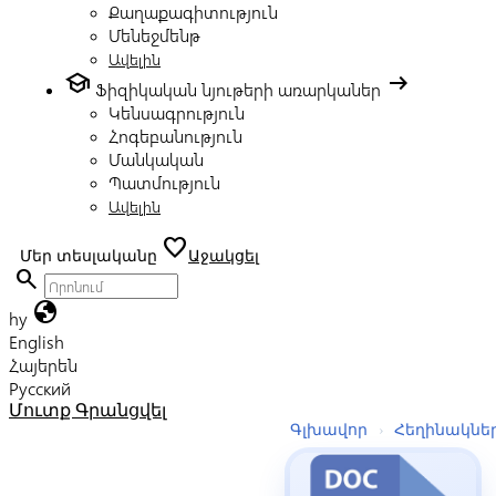
Քաղաքագիտություն
Մենեջմենթ
Ավելին
school
arrow_right_alt
Ֆիզիկական նյութերի առարկաներ
Կենսագրություն
Հոգեբանություն
Մանկական
Պատմություն
Ավելին
favorite
Մեր տեսլականը
Աջակցել
search
globe
hy
English
Հայերեն
Русский
Մուտք
Գրանցվել
Գլխավոր
›
Հեղինակնե