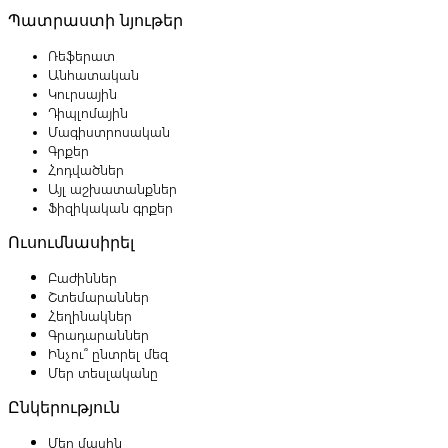
Պատրաստի նյութեր
Ռեֆերատ
Անհատական
Կուրսային
Դիպլոմային
Մագիստրոսական
Գրքեր
Հոդվածներ
Այլ աշխատանքներ
Ֆիզիկական գրքեր
Ուսումնասիրել
Բաժիններ
Շտեմարաններ
Հեղինակներ
Գրադարաններ
Ինչու՞ ընտրել մեզ
Մեր տեսլականը
Ընկերություն
Մեր մասին