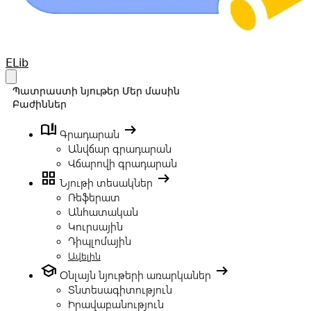
Your Company
ELib
Open main menu
Պատրաստի նյութեր
Մեր մասին
Բաժիններ
book_ribbon
arrow_right_alt
Գրադարան
Անվճար գրադարան
Վճարովի գրադարան
grid_view
arrow_right_alt
Նյութի տեսակներ
Ռեֆերատ
Անհատական
Կուրսային
Դիպլոմային
Ավելին
school
arrow_right_alt
Օնլայն նյութերի առարկաներ
Տնտեսագիտություն
Իրավաբանություն