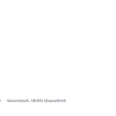
ր
›
Ասատրյան, Սիմոն Լիպարիտի