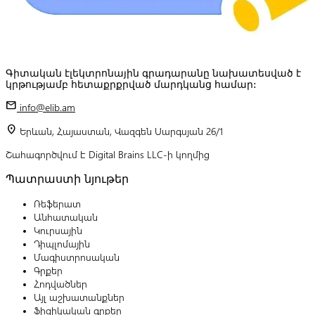
Գիտական էլեկտրոնային գրադարանը նախատեսված է
կրթությամբ հետաքրքրված մարդկանց համար:
mail
info@elib.am
location_on
Երևան, Հայաստան, Վազգեն Սարգսյան 26/1
Շահագործվում է Digital Brains LLC-ի կողմից
Պատրաստի նյութեր
Ռեֆերատ
Անհատական
Կուրսային
Դիպլոմային
Մագիստրոսական
Գրքեր
Հոդվածներ
Այլ աշխատանքներ
Ֆիզիկական գրքեր