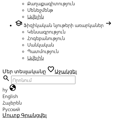
Քաղաքագիտություն
Մենեջմենթ
Ավելին
school
arrow_right_alt
Ֆիզիկական նյութերի առարկաներ
Կենսագրություն
Հոգեբանություն
Մանկական
Պատմություն
Ավելին
favorite
Մեր տեսլականը
Աջակցել
search
globe
hy
English
Հայերեն
Русский
Մուտք
Գրանցվել