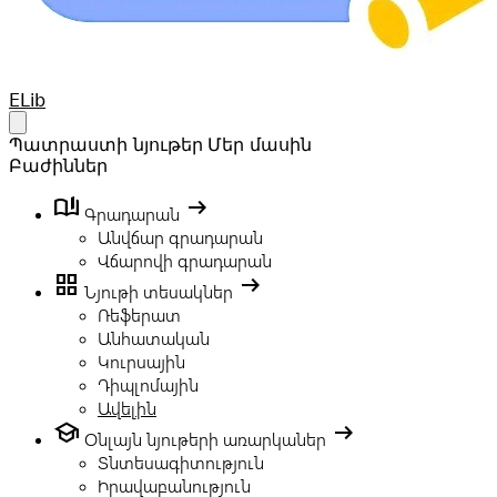
Your Company
ELib
Open main menu
Պատրաստի նյութեր
Մեր մասին
Բաժիններ
book_ribbon
arrow_right_alt
Գրադարան
Անվճար գրադարան
Վճարովի գրադարան
grid_view
arrow_right_alt
Նյութի տեսակներ
Ռեֆերատ
Անհատական
Կուրսային
Դիպլոմային
Ավելին
school
arrow_right_alt
Օնլայն նյութերի առարկաներ
Տնտեսագիտություն
Իրավաբանություն