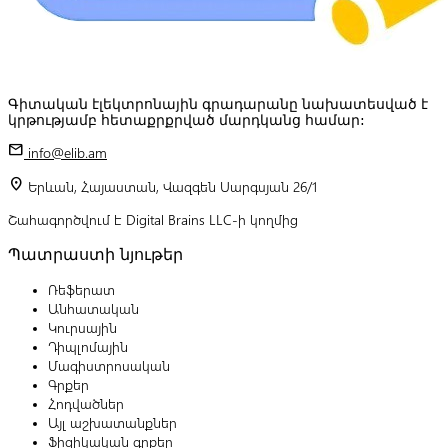
Գիտական էլեկտրոնային գրադարանը նախատեսված է
կրթությամբ հետաքրքրված մարդկանց համար:
mail
info@elib.am
location_on
Երևան, Հայաստան, Վազգեն Սարգսյան 26/1
Շահագործվում է Digital Brains LLC-ի կողմից
Պատրաստի նյութեր
Ռեֆերատ
Անհատական
Կուրսային
Դիպլոմային
Մագիստրոսական
Գրքեր
Հոդվածներ
Այլ աշխատանքներ
Ֆիզիկական գրքեր