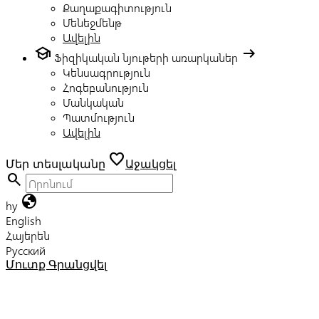
Քաղաքագիտություն
Մենեջմենթ
Ավելին
school
arrow_right_alt
Ֆիզիկական նյութերի առարկաներ
Կենսագրություն
Հոգեբանություն
Մանկական
Պատմություն
Ավելին
favorite
Մեր տեսլականը
Աջակցել
search
globe
hy
English
Հայերեն
Русский
Մուտք
Գրանցվել