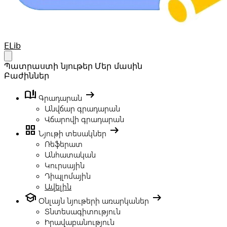
Your Company
ELib
Open main menu
Պատրաստի նյութեր
Մեր մասին
Բաժիններ
book_ribbon
arrow_right_alt
Գրադարան
Անվճար գրադարան
Վճարովի գրադարան
grid_view
arrow_right_alt
Նյութի տեսակներ
Ռեֆերատ
Անհատական
Կուրսային
Դիպլոմային
Ավելին
school
arrow_right_alt
Օնլայն նյութերի առարկաներ
Տնտեսագիտություն
Իրավաբանություն