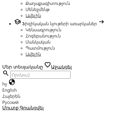
Քաղաքագիտություն
Մենեջմենթ
Ավելին
school
arrow_right_alt
Ֆիզիկական նյութերի առարկաներ
Կենսագրություն
Հոգեբանություն
Մանկական
Պատմություն
Ավելին
favorite
Մեր տեսլականը
Աջակցել
search
globe
hy
English
Հայերեն
Русский
Մուտք
Գրանցվել