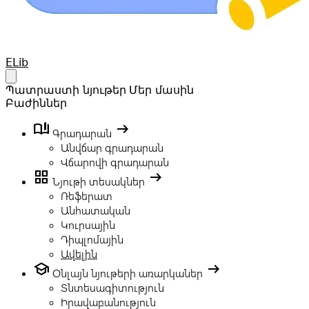
Your Company
ELib
Open main menu
Պատրաստի նյութեր
Մեր մասին
Բաժիններ
book_ribbon
arrow_right_alt
Գրադարան
Անվճար գրադարան
Վճարովի գրադարան
grid_view
arrow_right_alt
Նյութի տեսակներ
Ռեֆերատ
Անհատական
Կուրսային
Դիպլոմային
Ավելին
school
arrow_right_alt
Օնլայն նյութերի առարկաներ
Տնտեսագիտություն
Իրավաբանություն