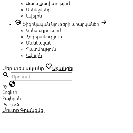
Քաղաքագիտություն
Մենեջմենթ
Ավելին
school
arrow_right_alt
Ֆիզիկական նյութերի առարկաներ
Կենսագրություն
Հոգեբանություն
Մանկական
Պատմություն
Ավելին
favorite
Մեր տեսլականը
Աջակցել
search
globe
hy
English
Հայերեն
Русский
Մուտք
Գրանցվել