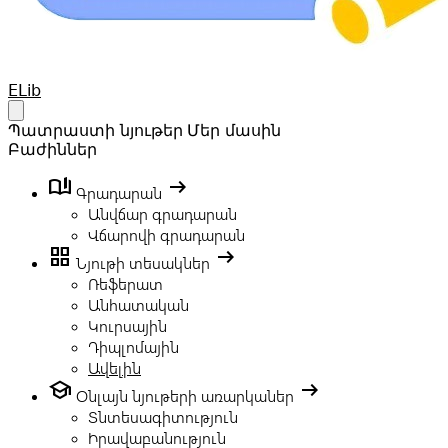
Your Company
ELib
Open main menu
Պատրաստի նյութեր
Մեր մասին
Բաժիններ
book_ribbon
arrow_right_alt
Գրադարան
Անվճար գրադարան
Վճարովի գրադարան
grid_view
arrow_right_alt
Նյութի տեսակներ
Ռեֆերատ
Անհատական
Կուրսային
Դիպլոմային
Ավելին
school
arrow_right_alt
Օնլայն նյութերի առարկաներ
Տնտեսագիտություն
Իրավաբանություն