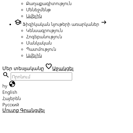
Քաղաքագիտություն
Մենեջմենթ
Ավելին
school
arrow_right_alt
Ֆիզիկական նյութերի առարկաներ
Կենսագրություն
Հոգեբանություն
Մանկական
Պատմություն
Ավելին
favorite
Մեր տեսլականը
Աջակցել
search
globe
hy
English
Հայերեն
Русский
Մուտք
Գրանցվել