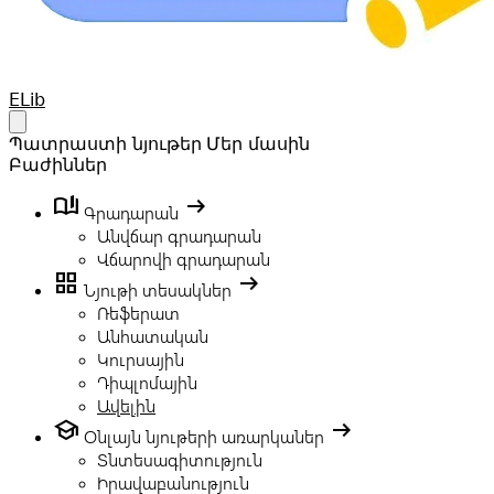
Your Company
ELib
Open main menu
Պատրաստի նյութեր
Մեր մասին
Բաժիններ
book_ribbon
arrow_right_alt
Գրադարան
Անվճար գրադարան
Վճարովի գրադարան
grid_view
arrow_right_alt
Նյութի տեսակներ
Ռեֆերատ
Անհատական
Կուրսային
Դիպլոմային
Ավելին
school
arrow_right_alt
Օնլայն նյութերի առարկաներ
Տնտեսագիտություն
Իրավաբանություն