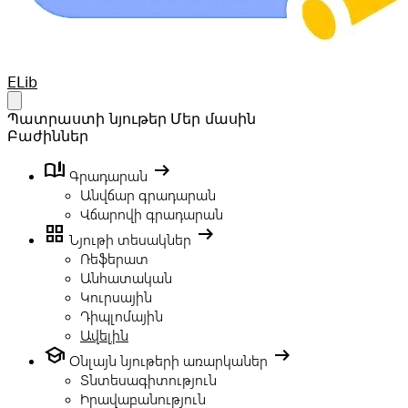
Your Company
ELib
Open main menu
Պատրաստի նյութեր
Մեր մասին
Բաժիններ
book_ribbon
arrow_right_alt
Գրադարան
Անվճար գրադարան
Վճարովի գրադարան
grid_view
arrow_right_alt
Նյութի տեսակներ
Ռեֆերատ
Անհատական
Կուրսային
Դիպլոմային
Ավելին
school
arrow_right_alt
Օնլայն նյութերի առարկաներ
Տնտեսագիտություն
Իրավաբանություն