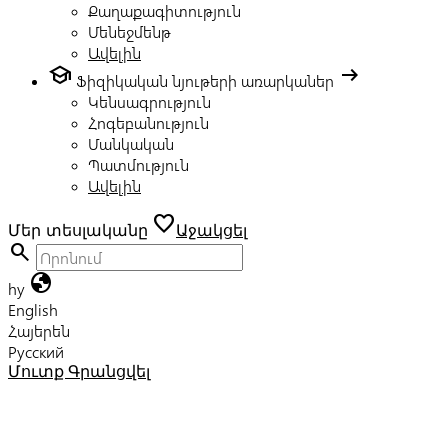
Քաղաքագիտություն
Մենեջմենթ
Ավելին
school
arrow_right_alt
Ֆիզիկական նյութերի առարկաներ
Կենսագրություն
Հոգեբանություն
Մանկական
Պատմություն
Ավելին
favorite
Մեր տեսլականը
Աջակցել
search
globe
hy
English
Հայերեն
Русский
Մուտք
Գրանցվել