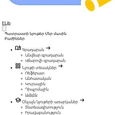
Your Company
ELib
Open main menu
Պատրաստի նյութեր
Մեր մասին
Բաժիններ
book_ribbon
arrow_right_alt
Գրադարան
Անվճար գրադարան
Վճարովի գրադարան
grid_view
arrow_right_alt
Նյութի տեսակներ
Ռեֆերատ
Անհատական
Կուրսային
Դիպլոմային
Ավելին
school
arrow_right_alt
Օնլայն նյութերի առարկաներ
Տնտեսագիտություն
Իրավաբանություն