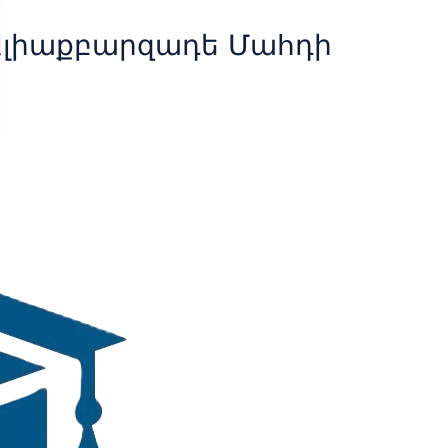
Ալիաքբարզադե Մահդի