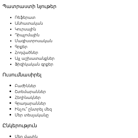
Պատրաստի նյութեր
Ռեֆերատ
Անհատական
Կուրսային
Դիպլոմային
Մագիստրոսական
Գրքեր
Հոդվածներ
Այլ աշխատանքներ
Ֆիզիկական գրքեր
Ուսումնասիրել
Բաժիններ
Շտեմարաններ
Հեղինակներ
Գրադարաններ
Ինչու՞ ընտրել մեզ
Մեր տեսլականը
Ընկերություն
Մեր մասին