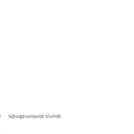
ր
›
Ալիաքբարզադե Մահդի