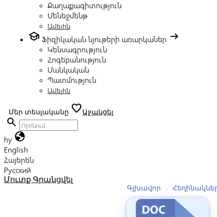
Քաղաքագիտություն
Մենեջմենթ
Ավելին
school
arrow_right_alt
Ֆիզիկական նյութերի առարկաներ
Կենսագրություն
Հոգեբանություն
Մանկական
Պատմություն
Ավելին
favorite
Մեր տեսլականը
Աջակցել
search
globe
hy
English
Հայերեն
Русский
Մուտք
Գրանցվել
Գլխավոր
›
Հեղինակնե