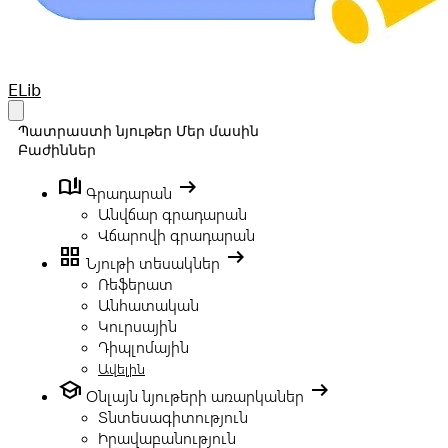
Your Company
ELib
Open main menu
Պատրաստի նյութեր
Մեր մասին
Բաժիններ
book_ribbon
arrow_right_alt
Գրադարան
Անվճար գրադարան
Վճարովի գրադարան
grid_view
arrow_right_alt
Նյութի տեսակներ
Ռեֆերատ
Անհատական
Կուրսային
Դիպլոմային
Ավելին
school
arrow_right_alt
Օնլայն նյութերի առարկաներ
Տնտեսագիտություն
Իրավաբանություն