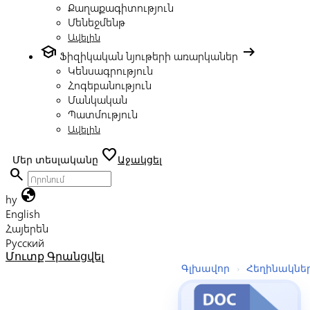
Քաղաքագիտություն
Մենեջմենթ
Ավելին
school
arrow_right_alt
Ֆիզիկական նյութերի առարկաներ
Կենսագրություն
Հոգեբանություն
Մանկական
Պատմություն
Ավելին
favorite
Մեր տեսլականը
Աջակցել
search
globe
hy
English
Հայերեն
Русский
Մուտք
Գրանցվել
Գլխավոր
›
Հեղինակնե