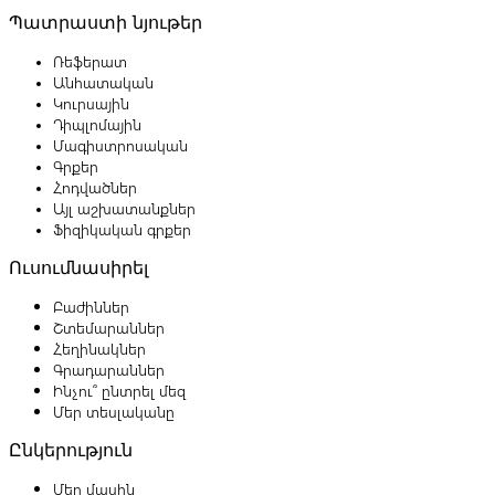
Պատրաստի նյութեր
Ռեֆերատ
Անհատական
Կուրսային
Դիպլոմային
Մագիստրոսական
Գրքեր
Հոդվածներ
Այլ աշխատանքներ
Ֆիզիկական գրքեր
Ուսումնասիրել
Բաժիններ
Շտեմարաններ
Հեղինակներ
Գրադարաններ
Ինչու՞ ընտրել մեզ
Մեր տեսլականը
Ընկերություն
Մեր մասին