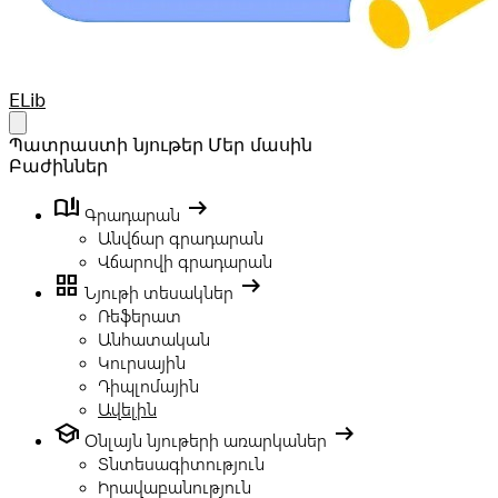
Your Company
ELib
Open main menu
Պատրաստի նյութեր
Մեր մասին
Բաժիններ
book_ribbon
arrow_right_alt
Գրադարան
Անվճար գրադարան
Վճարովի գրադարան
grid_view
arrow_right_alt
Նյութի տեսակներ
Ռեֆերատ
Անհատական
Կուրսային
Դիպլոմային
Ավելին
school
arrow_right_alt
Օնլայն նյութերի առարկաներ
Տնտեսագիտություն
Իրավաբանություն