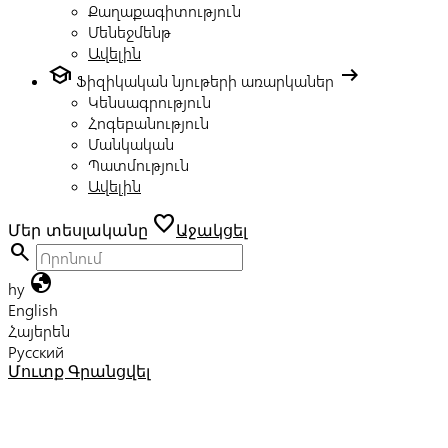
Քաղաքագիտություն
Մենեջմենթ
Ավելին
school
arrow_right_alt
Ֆիզիկական նյութերի առարկաներ
Կենսագրություն
Հոգեբանություն
Մանկական
Պատմություն
Ավելին
favorite
Մեր տեսլականը
Աջակցել
search
globe
hy
English
Հայերեն
Русский
Մուտք
Գրանցվել