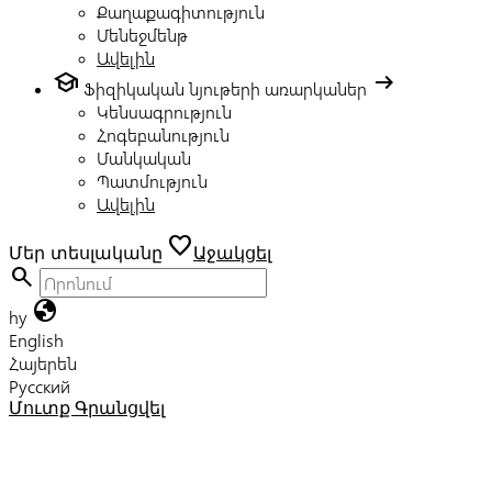
Քաղաքագիտություն
Մենեջմենթ
Ավելին
school
arrow_right_alt
Ֆիզիկական նյութերի առարկաներ
Կենսագրություն
Հոգեբանություն
Մանկական
Պատմություն
Ավելին
favorite
Մեր տեսլականը
Աջակցել
search
globe
hy
English
Հայերեն
Русский
Մուտք
Գրանցվել