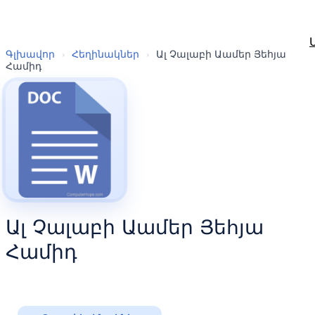
Գլխավոր
›
Հեղինակներ
›
Ալ Չալաբի Աամեր Յեհյա
Համիդ
Ալ Չալաբի Աամեր Յեհյա
Համիդ