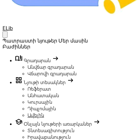
Your Company
ELib
Open main menu
Պատրաստի նյութեր
Մեր մասին
Բաժիններ
book_ribbon
arrow_right_alt
Գրադարան
Անվճար գրադարան
Վճարովի գրադարան
grid_view
arrow_right_alt
Նյութի տեսակներ
Ռեֆերատ
Անհատական
Կուրսային
Դիպլոմային
Ավելին
school
arrow_right_alt
Օնլայն նյութերի առարկաներ
Տնտեսագիտություն
Իրավաբանություն