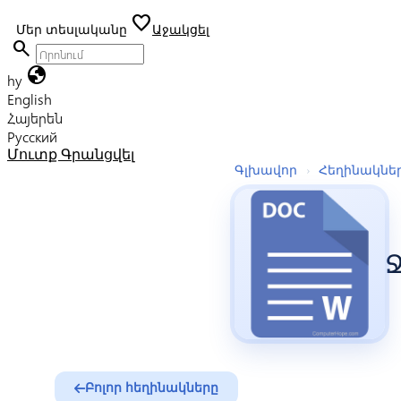
favorite
Մեր տեսլականը
Աջակցել
search
globe
hy
English
Հայերեն
Русский
Մուտք
Գրանցվել
Գլխավոր
›
Հեղինակնե
Ջ
Բոլոր հեղինակները