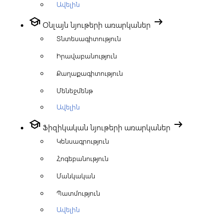
Ավելին
school
arrow_right_alt
Օնլայն նյութերի առարկաներ
Տնտեսագիտություն
Իրավաբանություն
Քաղաքագիտություն
Մենեջմենթ
Ավելին
school
arrow_right_alt
Ֆիզիկական նյութերի առարկաներ
Կենսագրություն
Հոգեբանություն
Մանկական
Պատմություն
Ավելին