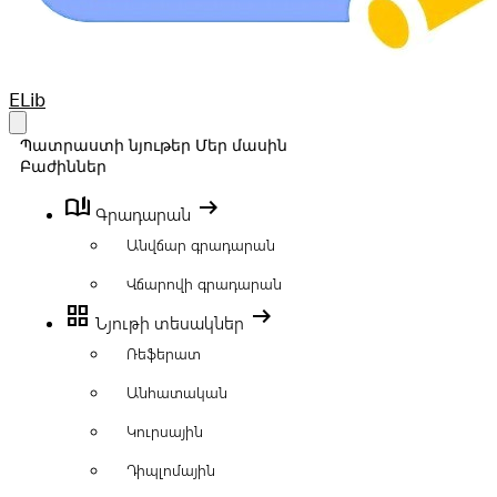
Your Company
ELib
Open main menu
Պատրաստի նյութեր
Մեր մասին
Բաժիններ
book_ribbon
arrow_right_alt
Գրադարան
Անվճար գրադարան
Վճարովի գրադարան
grid_view
arrow_right_alt
Նյութի տեսակներ
Ռեֆերատ
Անհատական
Կուրսային
Դիպլոմային