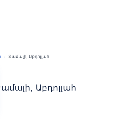
ր
›
Ջամալի, Աբդոլլահ
ամալի, Աբդոլլահ