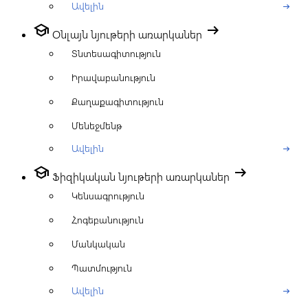
Ավելին
arrow_right_alt
school
arrow_right_alt
Օնլայն նյութերի առարկաներ
Տնտեսագիտություն
Իրավաբանություն
Քաղաքագիտություն
Մենեջմենթ
Ավելին
arrow_right_alt
school
arrow_right_alt
Ֆիզիկական նյութերի առարկաներ
Կենսագրություն
Հոգեբանություն
Մանկական
Պատմություն
Ավելին
arrow_right_alt