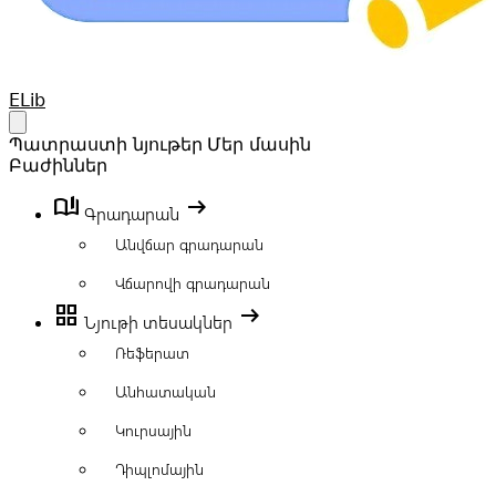
Your Company
ELib
Open main menu
Պատրաստի նյութեր
Մեր մասին
Բաժիններ
book_ribbon
arrow_right_alt
Գրադարան
Անվճար գրադարան
Վճարովի գրադարան
grid_view
arrow_right_alt
Նյութի տեսակներ
Ռեֆերատ
Անհատական
Կուրսային
Դիպլոմային