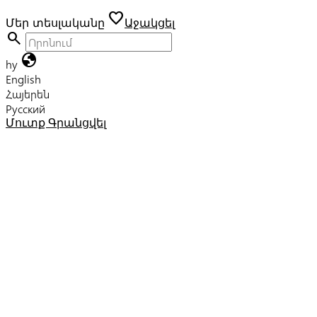
favorite
Մեր տեսլականը
Աջակցել
search
globe
hy
English
Հայերեն
Русский
Մուտք
Գրանցվել