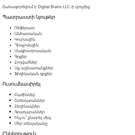
Շահագործվում է Digital Brains LLC-ի կողմից
Պատրաստի նյութեր
Ռեֆերատ
Անհատական
Կուրսային
Դիպլոմային
Մագիստրոսական
Գրքեր
Հոդվածներ
Այլ աշխատանքներ
Ֆիզիկական գրքեր
Ուսումնասիրել
Բաժիններ
Շտեմարաններ
Հեղինակներ
Գրադարաններ
Ինչու՞ ընտրել մեզ
Մեր տեսլականը
Ընկերություն