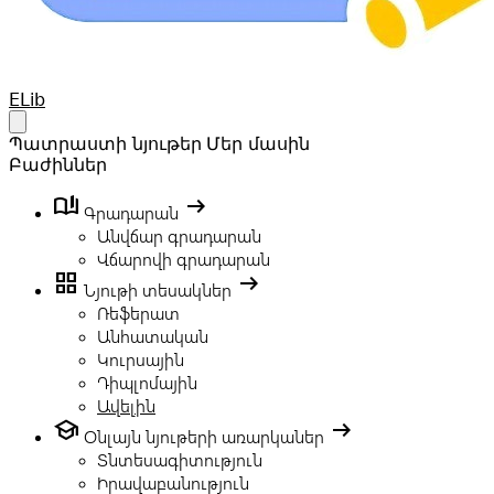
Your Company
ELib
Open main menu
Պատրաստի նյութեր
Մեր մասին
Բաժիններ
book_ribbon
arrow_right_alt
Գրադարան
Անվճար գրադարան
Վճարովի գրադարան
grid_view
arrow_right_alt
Նյութի տեսակներ
Ռեֆերատ
Անհատական
Կուրսային
Դիպլոմային
Ավելին
school
arrow_right_alt
Օնլայն նյութերի առարկաներ
Տնտեսագիտություն
Իրավաբանություն