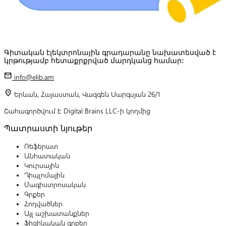
Գիտական էլեկտրոնային գրադարանը նախատեսված է
կրթությամբ հետաքրքրված մարդկանց համար:
mail
info@elib.am
location_on
Երևան, Հայաստան, Վազգեն Սարգսյան 26/1
Շահագործվում է Digital Brains LLC-ի կողմից
Պատրաստի նյութեր
Ռեֆերատ
Անհատական
Կուրսային
Դիպլոմային
Մագիստրոսական
Գրքեր
Հոդվածներ
Այլ աշխատանքներ
Ֆիզիկական գրքեր