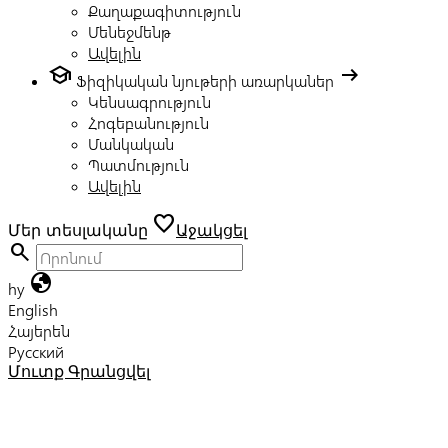
Քաղաքագիտություն
Մենեջմենթ
Ավելին
school
arrow_right_alt
Ֆիզիկական նյութերի առարկաներ
Կենսագրություն
Հոգեբանություն
Մանկական
Պատմություն
Ավելին
favorite
Մեր տեսլականը
Աջակցել
search
globe
hy
English
Հայերեն
Русский
Մուտք
Գրանցվել