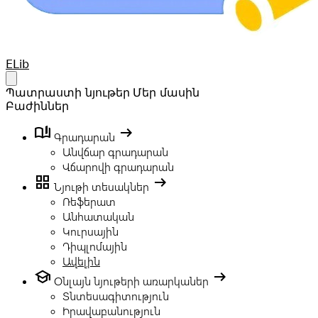
Your Company
ELib
Open main menu
Պատրաստի նյութեր
Մեր մասին
Բաժիններ
book_ribbon
arrow_right_alt
Գրադարան
Անվճար գրադարան
Վճարովի գրադարան
grid_view
arrow_right_alt
Նյութի տեսակներ
Ռեֆերատ
Անհատական
Կուրսային
Դիպլոմային
Ավելին
school
arrow_right_alt
Օնլայն նյութերի առարկաներ
Տնտեսագիտություն
Իրավաբանություն