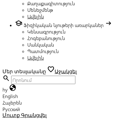
Քաղաքագիտություն
Մենեջմենթ
Ավելին
school
arrow_right_alt
Ֆիզիկական նյութերի առարկաներ
Կենսագրություն
Հոգեբանություն
Մանկական
Պատմություն
Ավելին
favorite
Մեր տեսլականը
Աջակցել
search
globe
hy
English
Հայերեն
Русский
Մուտք
Գրանցվել