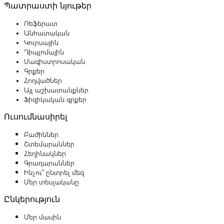
Պատրաստի նյութեր
Ռեֆերատ
Անհատական
Կուրսային
Դիպլոմային
Մագիստրոսական
Գրքեր
Հոդվածներ
Այլ աշխատանքներ
Ֆիզիկական գրքեր
Ուսումնասիրել
Բաժիններ
Շտեմարաններ
Հեղինակներ
Գրադարաններ
Ինչու՞ ընտրել մեզ
Մեր տեսլականը
Ընկերություն
Մեր մասին