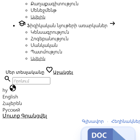
Քաղաքագիտություն
Մենեջմենթ
Ավելին
school
arrow_right_alt
Ֆիզիկական նյութերի առարկաներ
Կենսագրություն
Հոգեբանություն
Մանկական
Պատմություն
Ավելին
favorite
Մեր տեսլականը
Աջակցել
search
globe
hy
English
Հայերեն
Русский
Մուտք
Գրանցվել
Գլխավոր
›
Հեղինակնե