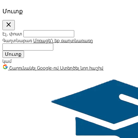
Մուտք
close
Էլ․ փոստ
Գաղտնաբառ
Մոռացե՞լ եք գաղտնաբառը
Մուտք
կամ
Շարունակել Google-ով
Ստեղծել նոր հաշիվ