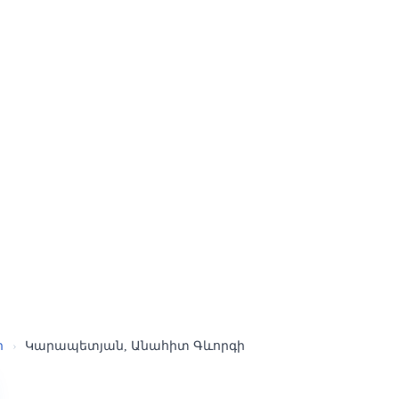
ր
›
Կարապետյան, Անահիտ Գևորգի