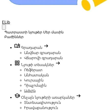
Your Company
ELib
Open main menu
Պատրաստի նյութեր
Մեր մասին
Բաժիններ
book_ribbon
arrow_right_alt
Գրադարան
Անվճար գրադարան
Վճարովի գրադարան
grid_view
arrow_right_alt
Նյութի տեսակներ
Ռեֆերատ
Անհատական
Կուրսային
Դիպլոմային
Ավելին
school
arrow_right_alt
Օնլայն նյութերի առարկաներ
Տնտեսագիտություն
Իրավաբանություն