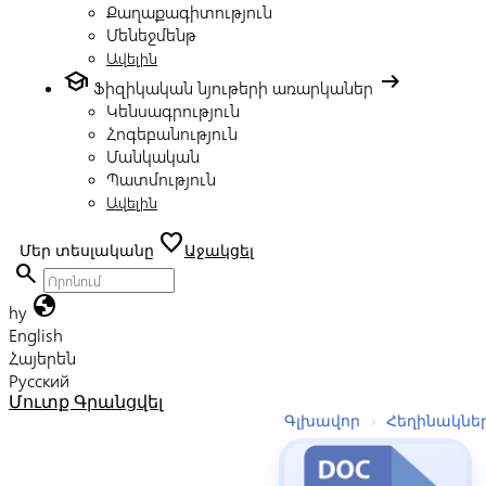
Քաղաքագիտություն
Մենեջմենթ
Ավելին
school
arrow_right_alt
Ֆիզիկական նյութերի առարկաներ
Կենսագրություն
Հոգեբանություն
Մանկական
Պատմություն
Ավելին
favorite
Մեր տեսլականը
Աջակցել
search
globe
hy
English
Հայերեն
Русский
Մուտք
Գրանցվել
Գլխավոր
›
Հեղինակնե