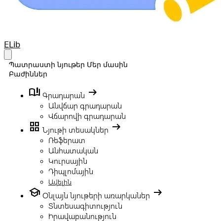
Your Company
ELib
Open main menu
Պատրաստի նյութեր
Մեր մասին
Բաժիններ
book_ribbon
arrow_right_alt
Գրադարան
Անվճար գրադարան
Վճարովի գրադարան
grid_view
arrow_right_alt
Նյութի տեսակներ
Ռեֆերատ
Անհատական
Կուրսային
Դիպլոմային
Ավելին
school
arrow_right_alt
Օնլայն նյութերի առարկաներ
Տնտեսագիտություն
Իրավաբանություն