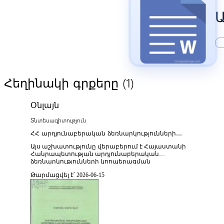
(1)
Հեղինակի գրքերը
Օնլայն
Տնտեսագիտություն
ՀՀ արդյունաբերական ձեռնարկությունների
կոոպերացման և նորամուծությունների կիրառման
Այս աշխատությունը վերաբերում է Հայաստանի
հիմնախնդիրները
Հանրապետության արդյունաբերական
ձեռնարկությունների կոոպերացման
(համագործակցության) և նորամուծությունների կիրառման
Թարմացվել է՝ 2026-06-15
հիմնախնդիրների ուսումնասիրությանը՝ ընդգծելով
արտադրական կապերի խորացման, տեխնոլոգիական
արդիականացման և մրցունակության բարձրացման
փոխկապակցված գործընթացները։ Հետազոտության
հիմնական նպատակն է վերլուծել արդյունաբերական
հատվածի ներկայիս կառուցվածքը, բացահայտել
ձեռնարկությունների միջև համագործակցության