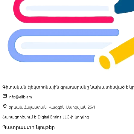
Գիտական էլեկտրոնային գրադարանը նախատեսված է կր
mail
info@elib.am
location_on
Երևան, Հայաստան, Վազգեն Սարգսյան 26/1
Շահագործվում է Digital Brains LLC-ի կողմից
Պատրաստի նյութեր