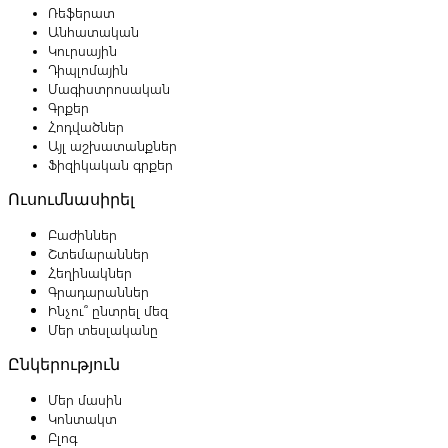
Ռեֆերատ
Անհատական
Կուրսային
Դիպլոմային
Մագիստրոսական
Գրքեր
Հոդվածներ
Այլ աշխատանքներ
Ֆիզիկական գրքեր
Ուսումնասիրել
Բաժիններ
Շտեմարաններ
Հեղինակներ
Գրադարաններ
Ինչու՞ ընտրել մեզ
Մեր տեսլականը
Ընկերություն
Մեր մասին
Կոնտակտ
Բլոգ