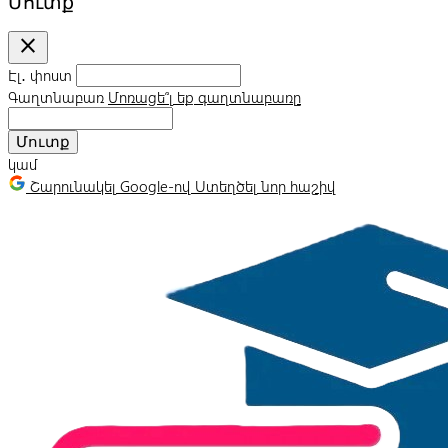
Մուտք
close
Էլ․ փոստ
Գաղտնաբառ
Մոռացե՞լ եք գաղտնաբառը
Մուտք
կամ
Շարունակել Google-ով
Ստեղծել նոր հաշիվ