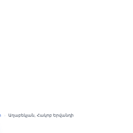
ր
›
Աղաբեկյան, Հակոբ Երվանդի