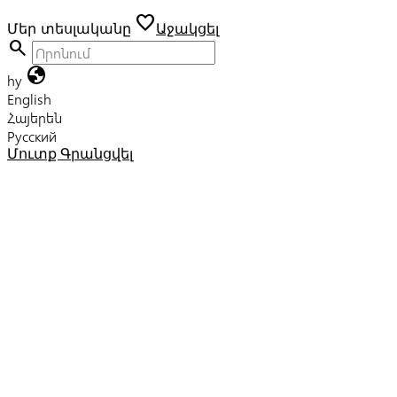
favorite
Մեր տեսլականը
Աջակցել
search
globe
hy
English
Հայերեն
Русский
Մուտք
Գրանցվել