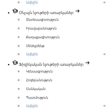
Ավելին
arrow_right_alt
school
arrow_right_alt
Օնլայն նյութերի առարկաներ
Տնտեսագիտություն
Իրավաբանություն
Քաղաքագիտություն
Մենեջմենթ
Ավելին
arrow_right_alt
school
arrow_right_alt
Ֆիզիկական նյութերի առարկաներ
Կենսագրություն
Հոգեբանություն
Մանկական
Պատմություն
Ավելին
arrow_right_alt