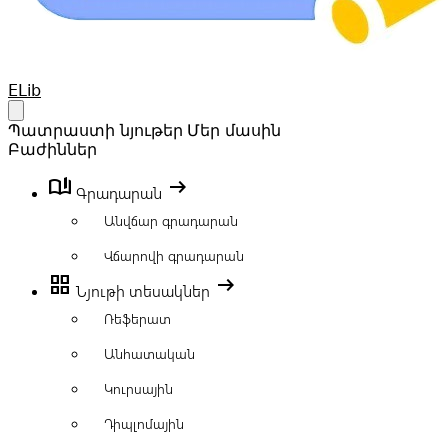
Your Company
ELib
Open main menu
Պատրաստի նյութեր
Մեր մասին
Բաժիններ
book_ribbon
arrow_right_alt
Գրադարան
Անվճար գրադարան
Վճարովի գրադարան
grid_view
arrow_right_alt
Նյութի տեսակներ
Ռեֆերատ
Անհատական
Կուրսային
Դիպլոմային