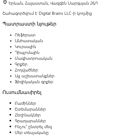
location_on
Երևան, Հայաստան, Վազգեն Սարգսյան 26/1
Շահագործվում է Digital Brains LLC-ի կողմից
Պատրաստի նյութեր
Ռեֆերատ
Անհատական
Կուրսային
Դիպլոմային
Մագիստրոսական
Գրքեր
Հոդվածներ
Այլ աշխատանքներ
Ֆիզիկական գրքեր
Ուսումնասիրել
Բաժիններ
Շտեմարաններ
Հեղինակներ
Գրադարաններ
Ինչու՞ ընտրել մեզ
Մեր տեսլականը