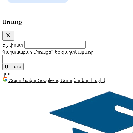
Մուտք
close
Էլ․ փոստ
Գաղտնաբառ
Մոռացե՞լ եք գաղտնաբառը
Մուտք
կամ
Շարունակել Google-ով
Ստեղծել նոր հաշիվ