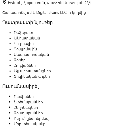
location_on
Երևան, Հայաստան, Վազգեն Սարգսյան 26/1
Շահագործվում է Digital Brains LLC-ի կողմից
Պատրաստի նյութեր
Ռեֆերատ
Անհատական
Կուրսային
Դիպլոմային
Մագիստրոսական
Գրքեր
Հոդվածներ
Այլ աշխատանքներ
Ֆիզիկական գրքեր
Ուսումնասիրել
Բաժիններ
Շտեմարաններ
Հեղինակներ
Գրադարաններ
Ինչու՞ ընտրել մեզ
Մեր տեսլականը