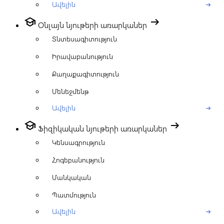
Ավելին
arrow_right_alt
school
arrow_right_alt
Օնլայն նյութերի առարկաներ
Տնտեսագիտություն
Իրավաբանություն
Քաղաքագիտություն
Մենեջմենթ
Ավելին
arrow_right_alt
school
arrow_right_alt
Ֆիզիկական նյութերի առարկաներ
Կենսագրություն
Հոգեբանություն
Մանկական
Պատմություն
Ավելին
arrow_right_alt