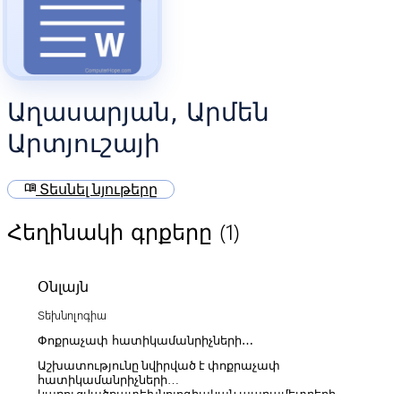
Աղասարյան, Արմեն
Արտյուշայի
menu_book
Տեսնել նյութերը
(1)
Հեղինակի գրքերը
Օնլայն
Տեխնոլոգիա
Փոքրաչափ հատիկամանրիչների
կառուցվածքատեխնոլոգիական պարամետրերի
Աշխատությունը նվիրված է փոքրաչափ
օպտիսալացումը և շահագործական հուսալիության
հատիկամանրիչների
բարձրացումը
կառուցվածքատեխնոլոգիական պարամետրերի