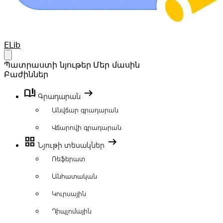
Your Company
ELib
Open main menu
Պատրաստի նյութեր
Մեր մասին
Բաժիններ
book_ribbon
arrow_right_alt
Գրադարան
Անվճար գրադարան
Վճարովի գրադարան
grid_view
arrow_right_alt
Նյութի տեսակներ
Ռեֆերատ
Անհատական
Կուրսային
Դիպլոմային