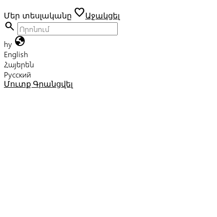
favorite
Մեր տեսլականը
Աջակցել
search
globe
hy
English
Հայերեն
Русский
Մուտք
Գրանցվել