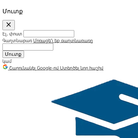
Մուտք
close
Էլ․ փոստ
Գաղտնաբառ
Մոռացե՞լ եք գաղտնաբառը
Մուտք
կամ
Շարունակել Google-ով
Ստեղծել նոր հաշիվ