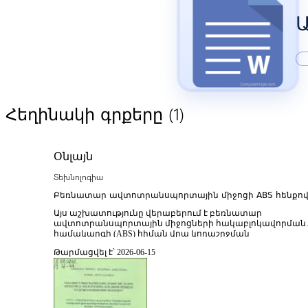
Ա
(1)
Հեղինակի գրքերը
Օնլայն
Տեխնոլոգիա
Բեռնատար ավտոտրանսպորտային միջոցի ABS հենքո
կողաշրջման կանխարգելման համակարգի մշակում և
Այս աշխատությունը վերաբերում է բեռնատար
արդյունավետության գնահատում
ավտոտրանսպորտային միջոցների հակաբլոկավորման
համակարգի (ABS) հիման վրա կողաշրջման
կանխարգելման համակարգի մշակման և դրա
Թարմացվել է՝ 2026-06-15
արդյունավետության գնահատման խնդիրներին՝ ընդգծե
ավտոմոբիլային ինժեներիայի, կառավարման տեսությա
անվտանգության համակարգերի
փոխկապակցվածությունը։ Հետազոտության հիմնական
նպատակն է նախագծել և մոդելավորել այնպիսի
ինտելեկտուալ կառավարման համակարգ, որը կկանխի