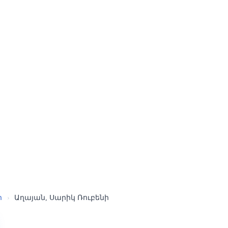
ր
›
Աղայան, Սարիկ Ռուբենի