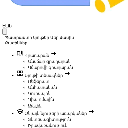
Your Company
ELib
Open main menu
Պատրաստի նյութեր
Մեր մասին
Բաժիններ
book_ribbon
arrow_right_alt
Գրադարան
Անվճար գրադարան
Վճարովի գրադարան
grid_view
arrow_right_alt
Նյութի տեսակներ
Ռեֆերատ
Անհատական
Կուրսային
Դիպլոմային
Ավելին
school
arrow_right_alt
Օնլայն նյութերի առարկաներ
Տնտեսագիտություն
Իրավաբանություն