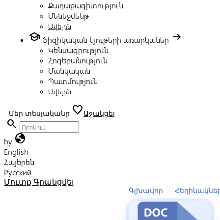
Քաղաքագիտություն
Մենեջմենթ
Ավելին
school
arrow_right_alt
Ֆիզիկական նյութերի առարկաներ
Կենսագրություն
Հոգեբանություն
Մանկական
Պատմություն
Ավելին
favorite
Մեր տեսլականը
Աջակցել
search
globe
hy
English
Հայերեն
Русский
Մուտք
Գրանցվել
Գլխավոր
›
Հեղինակնե