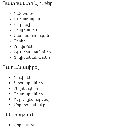
Պատրաստի նյութեր
Ռեֆերատ
Անհատական
Կուրսային
Դիպլոմային
Մագիստրոսական
Գրքեր
Հոդվածներ
Այլ աշխատանքներ
Ֆիզիկական գրքեր
Ուսումնասիրել
Բաժիններ
Շտեմարաններ
Հեղինակներ
Գրադարաններ
Ինչու՞ ընտրել մեզ
Մեր տեսլականը
Ընկերություն
Մեր մասին