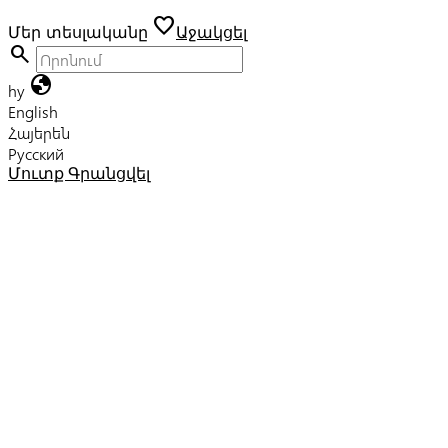
favorite
Մեր տեսլականը
Աջակցել
search
globe
hy
English
Հայերեն
Русский
Մուտք
Գրանցվել