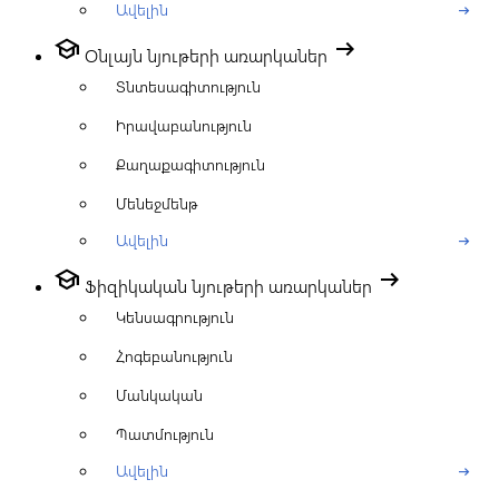
Ավելին
arrow_right_alt
school
arrow_right_alt
Օնլայն նյութերի առարկաներ
Տնտեսագիտություն
Իրավաբանություն
Քաղաքագիտություն
Մենեջմենթ
Ավելին
arrow_right_alt
school
arrow_right_alt
Ֆիզիկական նյութերի առարկաներ
Կենսագրություն
Հոգեբանություն
Մանկական
Պատմություն
Ավելին
arrow_right_alt