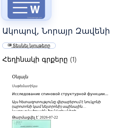
Ակոպով, Նորայր Զավենի
menu_book
Տեսնել նյութերը
(1)
Հեղինակի գրքերը
Օնլայն
Մաթեմատիկա
Исследование спиновой структурной функции
нуклона и обобщенного правила сумм Герасимова-
Այս հետազոտությունը վերաբերում է նուկլոնի
Дрелла-Херна на основе данных эксперимента
(պրոտոնի կամ նեյտրոնի) սպինային
HERMES
կառուցվածքային ֆունկցիաների
ուսումնասիրությանը և Գերասիմով–Դրելլ–Հերնի
Թարմացվել է՝ 2026-07-22
ընդհանրացված գումարման կանոնի
փորձարարական ստուգմանը՝ հիմնվելով HERMES