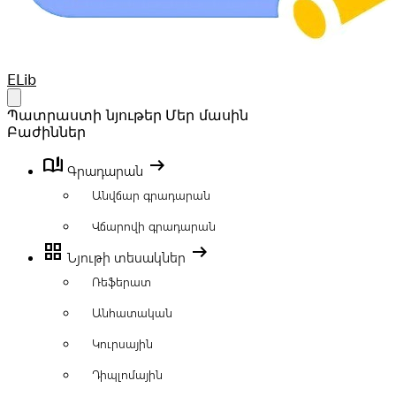
Your Company
ELib
Open main menu
Պատրաստի նյութեր
Մեր մասին
Բաժիններ
book_ribbon
arrow_right_alt
Գրադարան
Անվճար գրադարան
Վճարովի գրադարան
grid_view
arrow_right_alt
Նյութի տեսակներ
Ռեֆերատ
Անհատական
Կուրսային
Դիպլոմային