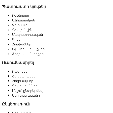
Պատրաստի նյութեր
Ռեֆերատ
Անհատական
Կուրսային
Դիպլոմային
Մագիստրոսական
Գրքեր
Հոդվածներ
Այլ աշխատանքներ
Ֆիզիկական գրքեր
Ուսումնասիրել
Բաժիններ
Շտեմարաններ
Հեղինակներ
Գրադարաններ
Ինչու՞ ընտրել մեզ
Մեր տեսլականը
Ընկերություն
Մեր մասին