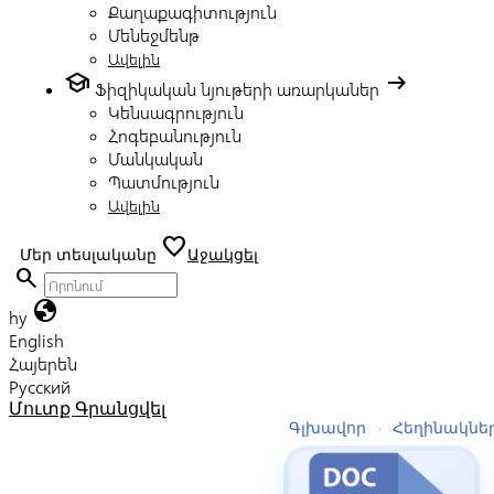
Քաղաքագիտություն
Մենեջմենթ
Ավելին
school
arrow_right_alt
Ֆիզիկական նյութերի առարկաներ
Կենսագրություն
Հոգեբանություն
Մանկական
Պատմություն
Ավելին
favorite
Մեր տեսլականը
Աջակցել
search
globe
hy
English
Հայերեն
Русский
Մուտք
Գրանցվել
Գլխավոր
›
Հեղինակնե