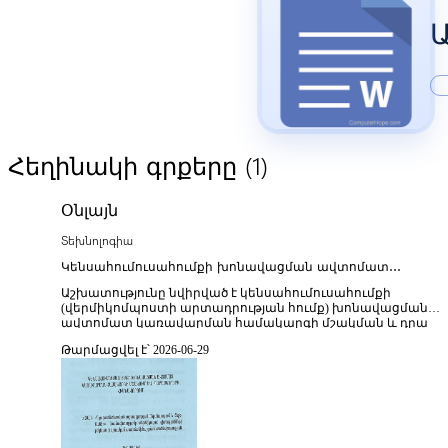
Ա
(1)
Հեղինակի գրքերը
Օնլայն
Տեխնոլոգիա
Կենսահումուսահումքի խոնավացման ավտոմատ
կառավարման համակարգի մշակում և պարամետրերի
Աշխատությունը նվիրված է կենսահումուսահումքի
հիմնավորում
(վերմիկոմպոստի արտադրության հումք) խոնավացման
ավտոմատ կառավարման համակարգի մշակման և դրա
հիմնական տեխնոլոգիական պարամետրերի
Թարմացվել է՝ 2026-06-29
հիմնավորման խնդիրների համակողմանի
ուսումնասիրությանը՝ ընդգծելով արտադրական
գործընթացի կայունության և արդյունավետության
ապահովման ինժեներական լուծումները։ Վերլուծվում են
խոնավության օպտիմալ ռեժիմների պահպանման
պահանջները, սենսորային վերահսկման համակարգերի
կիրառությունը, ինչպես նաև կառավարման ալգորիթմների