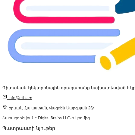
Գիտական էլեկտրոնային գրադարանը նախատեսված է կր
mail
info@elib.am
location_on
Երևան, Հայաստան, Վազգեն Սարգսյան 26/1
Շահագործվում է Digital Brains LLC-ի կողմից
Պատրաստի նյութեր