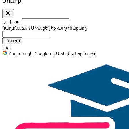
Մուտք
close
Էլ․ փոստ
Գաղտնաբառ
Մոռացե՞լ եք գաղտնաբառը
Մուտք
կամ
Շարունակել Google-ով
Ստեղծել նոր հաշիվ