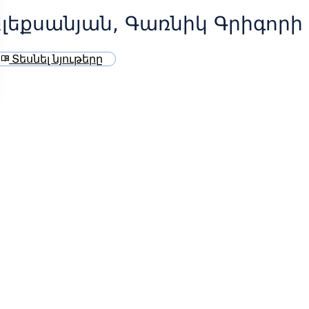
լեքսանյան, Գառնիկ Գրիգորի
Տեսնել նյութերը
menu_book