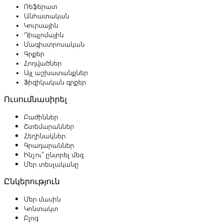
Ռեֆերատ
Անհատական
Կուրսային
Դիպլոմային
Մագիստրոսական
Գրքեր
Հոդվածներ
Այլ աշխատանքներ
Ֆիզիկական գրքեր
Ուսումնասիրել
Բաժիններ
Շտեմարաններ
Հեղինակներ
Գրադարաններ
Ինչու՞ ընտրել մեզ
Մեր տեսլականը
Ընկերություն
Մեր մասին
Կոնտակտ
Բլոգ