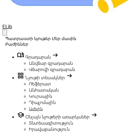
Your Company
ELib
Open main menu
Պատրաստի նյութեր
Մեր մասին
Բաժիններ
book_ribbon
arrow_right_alt
Գրադարան
Անվճար գրադարան
Վճարովի գրադարան
grid_view
arrow_right_alt
Նյութի տեսակներ
Ռեֆերատ
Անհատական
Կուրսային
Դիպլոմային
Ավելին
school
arrow_right_alt
Օնլայն նյութերի առարկաներ
Տնտեսագիտություն
Իրավաբանություն