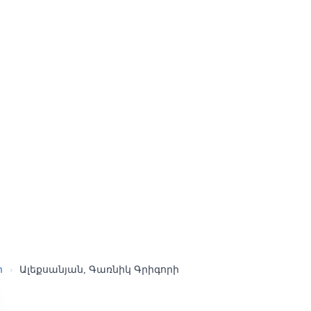
ր
›
Ալեքսանյան, Գառնիկ Գրիգորի