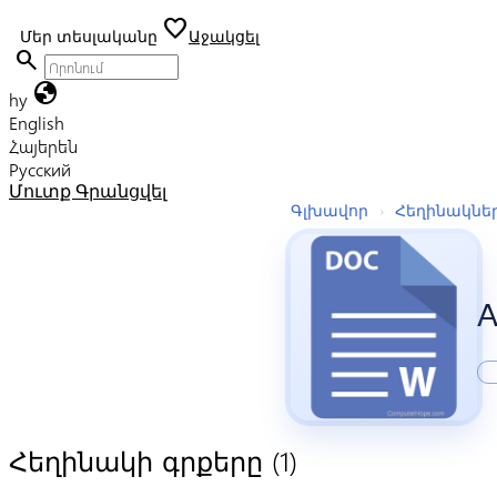
favorite
Մեր տեսլականը
Աջակցել
search
globe
hy
English
Հայերեն
Русский
Մուտք
Գրանցվել
Գլխավոր
›
Հեղինակնե
А
(1)
Հեղինակի գրքերը