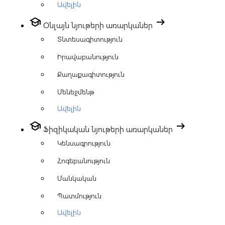
Ավելին
school
arrow_right_alt
Օնլայն նյութերի առարկաներ
Տնտեսագիտություն
Իրավաբանություն
Քաղաքագիտություն
Մենեջմենթ
Ավելին
school
arrow_right_alt
Ֆիզիկական նյութերի առարկաներ
Կենսագրություն
Հոգեբանություն
Մանկական
Պատմություն
Ավելին