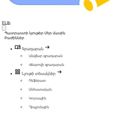
Your Company
ELib
Open main menu
Պատրաստի նյութեր
Մեր մասին
Բաժիններ
book_ribbon
arrow_right_alt
Գրադարան
Անվճար գրադարան
Վճարովի գրադարան
grid_view
arrow_right_alt
Նյութի տեսակներ
Ռեֆերատ
Անհատական
Կուրսային
Դիպլոմային