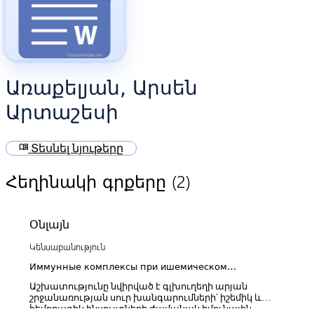
Առաքելյան, Արսեն
Արտաշեսի
menu_book
Տեսնել նյութերը
(2)
Հեղինակի գրքերը
Օնլայն
Կենսաբանություն
Иммунные комплексы при ишемическом
геморрагическом инсультах
Աշխատությունը նվիրված է գլխուղեղի արյան
շրջանառության սուր խանգարումների՝ իշեմիկ և
հեմոռագիկ ինսուլտների ժամանակ իմունային