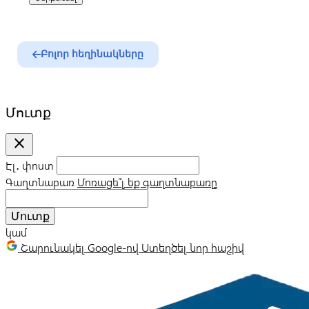
Բոլոր հեղինակները
Մուտք
close
Էլ․ փոստ
Գաղտնաբառ
Մոռացե՞լ եք գաղտնաբառը
Մուտք
կամ
Շարունակել Google-ով
Ստեղծել նոր հաշիվ