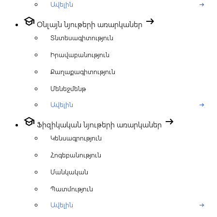
Ավելին
arrow_right_alt
school
arrow_right_alt
Օնլայն նյութերի առարկաներ
Տնտեսագիտություն
Իրավաբանություն
Քաղաքագիտություն
Մենեջմենթ
Ավելին
arrow_right_alt
school
arrow_right_alt
Ֆիզիկական նյութերի առարկաներ
Կենսագրություն
Հոգեբանություն
Մանկական
Պատմություն
Ավելին
arrow_right_alt