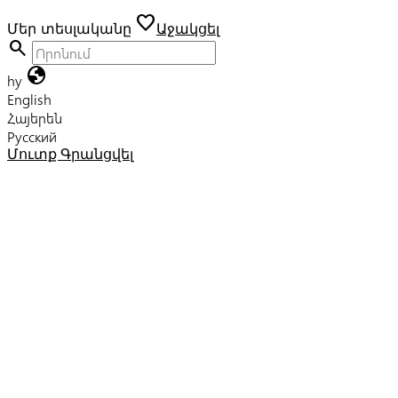
favorite
Մեր տեսլականը
Աջակցել
search
globe
hy
English
Հայերեն
Русский
Մուտք
Գրանցվել