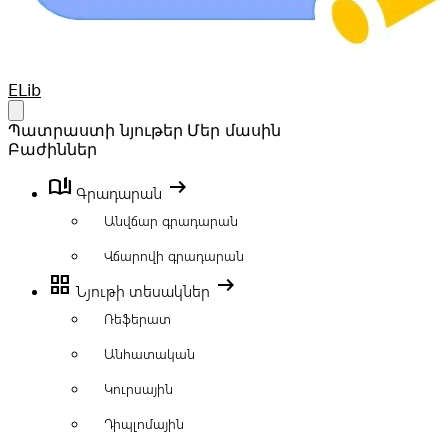
Your Company
ELib
Open main menu
Պատրաստի նյութեր
Մեր մասին
Բաժիններ
book_ribbon
arrow_right_alt
Գրադարան
Անվճար գրադարան
Վճարովի գրադարան
grid_view
arrow_right_alt
Նյութի տեսակներ
Ռեֆերատ
Անհատական
Կուրսային
Դիպլոմային