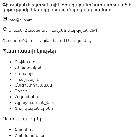
Գիտական էլեկտրոնային գրադարանը նախատեսված է
կրթությամբ հետաքրքրված մարդկանց համար:
mail
info@elib.am
location_on
Երևան, Հայաստան, Վազգեն Սարգսյան 26/1
Շահագործվում է Digital Brains LLC-ի կողմից
Պատրաստի նյութեր
Ռեֆերատ
Անհատական
Կուրսային
Դիպլոմային
Մագիստրոսական
Գրքեր
Հոդվածներ
Այլ աշխատանքներ
Ֆիզիկական գրքեր
Ուսումնասիրել
Բաժիններ
Շտեմարաններ