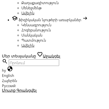
Քաղաքագիտություն
Մենեջմենթ
Ավելին
school
arrow_right_alt
Ֆիզիկական նյութերի առարկաներ
Կենսագրություն
Հոգեբանություն
Մանկական
Պատմություն
Ավելին
favorite
Մեր տեսլականը
Աջակցել
search
globe
hy
English
Հայերեն
Русский
Մուտք
Գրանցվել