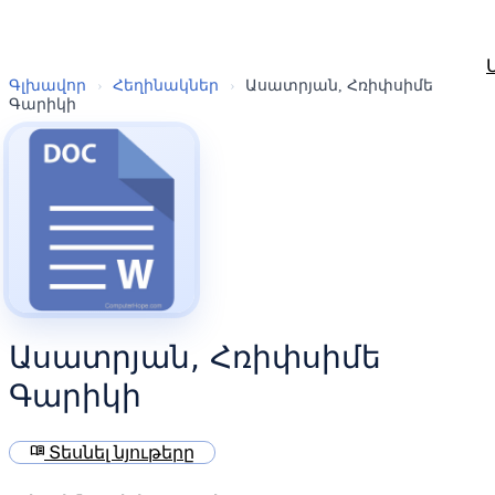
Գլխավոր
›
Հեղինակներ
›
Ասատրյան, Հռիփսիմե
Գարիկի
Ասատրյան, Հռիփսիմե
Գարիկի
menu_book
Տեսնել նյութերը