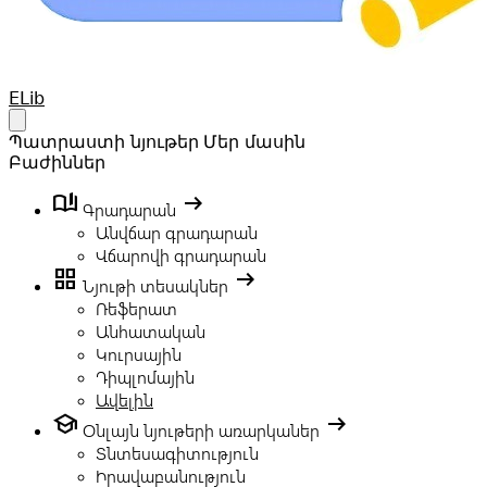
Your Company
ELib
Open main menu
Պատրաստի նյութեր
Մեր մասին
Բաժիններ
book_ribbon
arrow_right_alt
Գրադարան
Անվճար գրադարան
Վճարովի գրադարան
grid_view
arrow_right_alt
Նյութի տեսակներ
Ռեֆերատ
Անհատական
Կուրսային
Դիպլոմային
Ավելին
school
arrow_right_alt
Օնլայն նյութերի առարկաներ
Տնտեսագիտություն
Իրավաբանություն