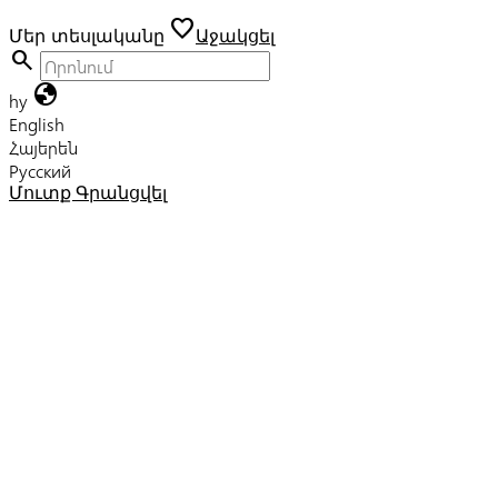
favorite
Մեր տեսլականը
Աջակցել
search
globe
hy
English
Հայերեն
Русский
Մուտք
Գրանցվել