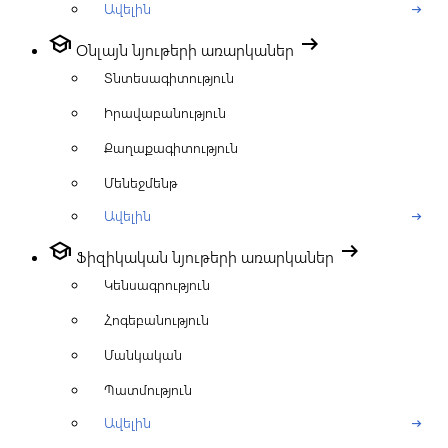
Ավելին
arrow_right_alt
school
arrow_right_alt
Օնլայն նյութերի առարկաներ
Տնտեսագիտություն
Իրավաբանություն
Քաղաքագիտություն
Մենեջմենթ
Ավելին
arrow_right_alt
school
arrow_right_alt
Ֆիզիկական նյութերի առարկաներ
Կենսագրություն
Հոգեբանություն
Մանկական
Պատմություն
Ավելին
arrow_right_alt