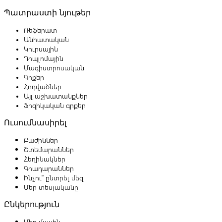
Պատրաստի նյութեր
Ռեֆերատ
Անհատական
Կուրսային
Դիպլոմային
Մագիստրոսական
Գրքեր
Հոդվածներ
Այլ աշխատանքներ
Ֆիզիկական գրքեր
Ուսումնասիրել
Բաժիններ
Շտեմարաններ
Հեղինակներ
Գրադարաններ
Ինչու՞ ընտրել մեզ
Մեր տեսլականը
Ընկերություն
Մեր մասին