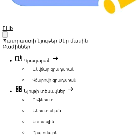
Your Company
ELib
Open main menu
Պատրաստի նյութեր
Մեր մասին
Բաժիններ
book_ribbon
arrow_right_alt
Գրադարան
Անվճար գրադարան
Վճարովի գրադարան
grid_view
arrow_right_alt
Նյութի տեսակներ
Ռեֆերատ
Անհատական
Կուրսային
Դիպլոմային