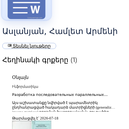
Ասլանյան, Համլետ Արմենի
menu_book
Տեսնել նյութերը
(1)
Հեղինակի գրքերը
Օնլայն
Ինֆորմատիկա
Разработка последовательных параллельных
методов определения параметрических
Այս աշխատանքը նվիրված է պարամետրիկ
обобщенных обратных матриц и автоматизация
ընդհանրացված հակադարձ մատրիցների (generalized
вычислительных процедур
inverse matrices) որոշման հաջորդական և զուգահեռ
մեթոդների մշակմանը և համապատասխան
Թարմացվել է՝ 2026-07-18
հաշվարկային գործընթացների ավտոմատացմանը՝
նպատակ ունենալով բարձրացնել մեծ չափերի