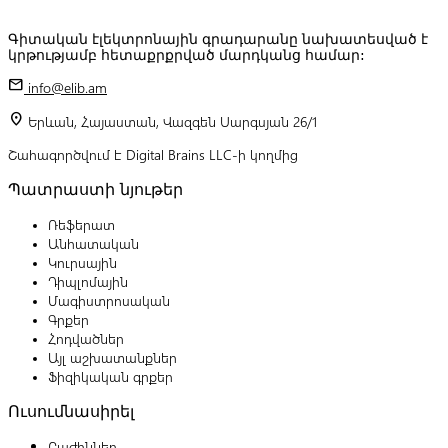
Գիտական էլեկտրոնային գրադարանը նախատեսված է
կրթությամբ հետաքրքրված մարդկանց համար:
mail
info@elib.am
location_on
Երևան, Հայաստան, Վազգեն Սարգսյան 26/1
Շահագործվում է Digital Brains LLC-ի կողմից
Պատրաստի նյութեր
Ռեֆերատ
Անհատական
Կուրսային
Դիպլոմային
Մագիստրոսական
Գրքեր
Հոդվածներ
Այլ աշխատանքներ
Ֆիզիկական գրքեր
Ուսումնասիրել
Բաժիններ