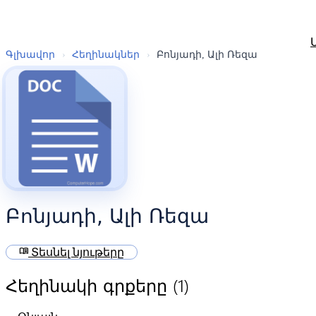
Գլխավոր
›
Հեղինակներ
›
Բոնյադի, Ալի Ռեզա
Բոնյադի, Ալի Ռեզա
menu_book
Տեսնել նյութերը
(1)
Հեղինակի գրքերը