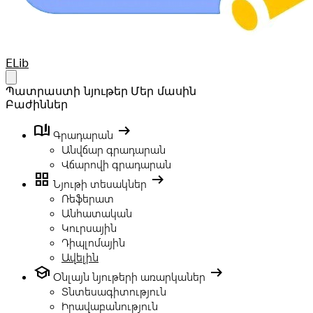
Your Company
ELib
Open main menu
Պատրաստի նյութեր
Մեր մասին
Բաժիններ
book_ribbon
arrow_right_alt
Գրադարան
Անվճար գրադարան
Վճարովի գրադարան
grid_view
arrow_right_alt
Նյութի տեսակներ
Ռեֆերատ
Անհատական
Կուրսային
Դիպլոմային
Ավելին
school
arrow_right_alt
Օնլայն նյութերի առարկաներ
Տնտեսագիտություն
Իրավաբանություն