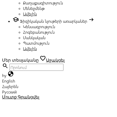
Քաղաքագիտություն
Մենեջմենթ
Ավելին
school
arrow_right_alt
Ֆիզիկական նյութերի առարկաներ
Կենսագրություն
Հոգեբանություն
Մանկական
Պատմություն
Ավելին
favorite
Մեր տեսլականը
Աջակցել
search
globe
hy
English
Հայերեն
Русский
Մուտք
Գրանցվել