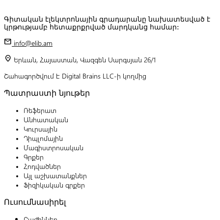
Գիտական էլեկտրոնային գրադարանը նախատեսված է
կրթությամբ հետաքրքրված մարդկանց համար:
mail
info@elib.am
location_on
Երևան, Հայաստան, Վազգեն Սարգսյան 26/1
Շահագործվում է Digital Brains LLC-ի կողմից
Պատրաստի նյութեր
Ռեֆերատ
Անհատական
Կուրսային
Դիպլոմային
Մագիստրոսական
Գրքեր
Հոդվածներ
Այլ աշխատանքներ
Ֆիզիկական գրքեր
Ուսումնասիրել
Բաժիններ