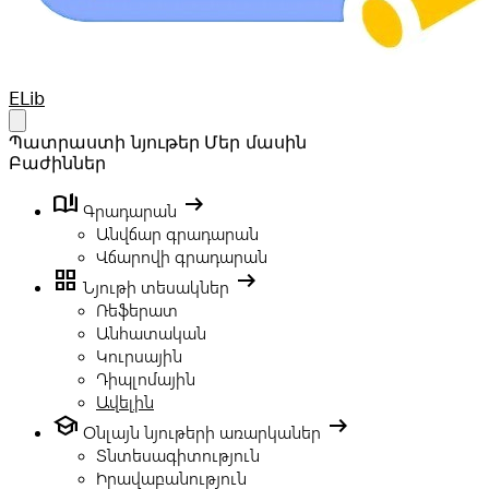
Your Company
ELib
Open main menu
Պատրաստի նյութեր
Մեր մասին
Բաժիններ
book_ribbon
arrow_right_alt
Գրադարան
Անվճար գրադարան
Վճարովի գրադարան
grid_view
arrow_right_alt
Նյութի տեսակներ
Ռեֆերատ
Անհատական
Կուրսային
Դիպլոմային
Ավելին
school
arrow_right_alt
Օնլայն նյութերի առարկաներ
Տնտեսագիտություն
Իրավաբանություն