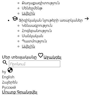
Քաղաքագիտություն
Մենեջմենթ
Ավելին
school
arrow_right_alt
Ֆիզիկական նյութերի առարկաներ
Կենսագրություն
Հոգեբանություն
Մանկական
Պատմություն
Ավելին
favorite
Մեր տեսլականը
Աջակցել
search
globe
hy
English
Հայերեն
Русский
Մուտք
Գրանցվել