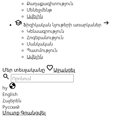
Քաղաքագիտություն
Մենեջմենթ
Ավելին
school
arrow_right_alt
Ֆիզիկական նյութերի առարկաներ
Կենսագրություն
Հոգեբանություն
Մանկական
Պատմություն
Ավելին
favorite
Մեր տեսլականը
Աջակցել
search
globe
hy
English
Հայերեն
Русский
Մուտք
Գրանցվել