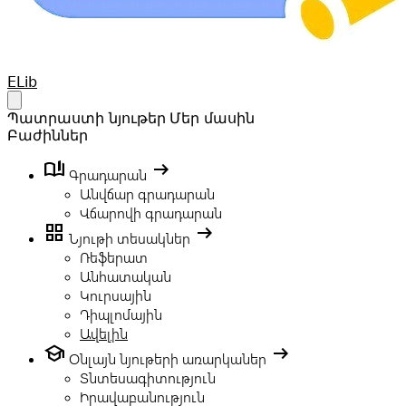
Your Company
ELib
Open main menu
Պատրաստի նյութեր
Մեր մասին
Բաժիններ
book_ribbon
arrow_right_alt
Գրադարան
Անվճար գրադարան
Վճարովի գրադարան
grid_view
arrow_right_alt
Նյութի տեսակներ
Ռեֆերատ
Անհատական
Կուրսային
Դիպլոմային
Ավելին
school
arrow_right_alt
Օնլայն նյութերի առարկաներ
Տնտեսագիտություն
Իրավաբանություն