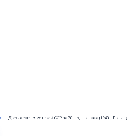
ր
›
Достижения Армянской ССР за 20 лет, выставка (1940 , Ереван)