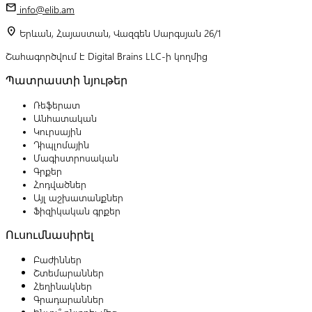
mail
info@elib.am
location_on
Երևան, Հայաստան, Վազգեն Սարգսյան 26/1
Շահագործվում է Digital Brains LLC-ի կողմից
Պատրաստի նյութեր
Ռեֆերատ
Անհատական
Կուրսային
Դիպլոմային
Մագիստրոսական
Գրքեր
Հոդվածներ
Այլ աշխատանքներ
Ֆիզիկական գրքեր
Ուսումնասիրել
Բաժիններ
Շտեմարաններ
Հեղինակներ
Գրադարաններ