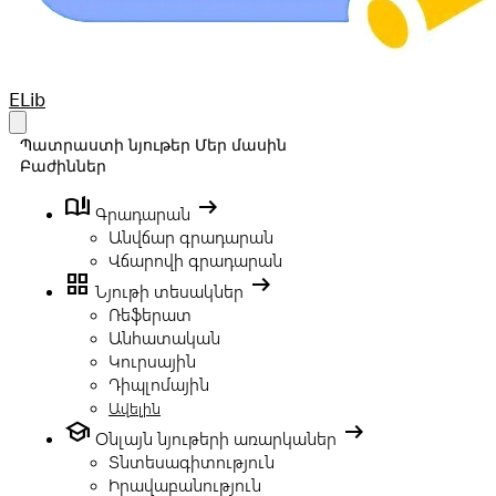
Your Company
ELib
Open main menu
Պատրաստի նյութեր
Մեր մասին
Բաժիններ
book_ribbon
arrow_right_alt
Գրադարան
Անվճար գրադարան
Վճարովի գրադարան
grid_view
arrow_right_alt
Նյութի տեսակներ
Ռեֆերատ
Անհատական
Կուրսային
Դիպլոմային
Ավելին
school
arrow_right_alt
Օնլայն նյութերի առարկաներ
Տնտեսագիտություն
Իրավաբանություն