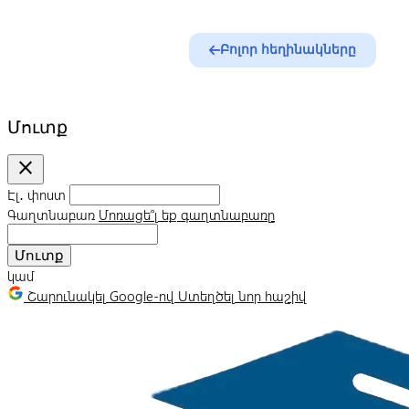
Բոլոր հեղինակները
Մուտք
close
Էլ․ փոստ
Գաղտնաբառ
Մոռացե՞լ եք գաղտնաբառը
Մուտք
կամ
Շարունակել Google-ով
Ստեղծել նոր հաշիվ