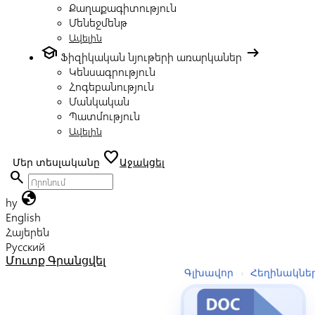
Քաղաքագիտություն
Մենեջմենթ
Ավելին
school
arrow_right_alt
Ֆիզիկական նյութերի առարկաներ
Կենսագրություն
Հոգեբանություն
Մանկական
Պատմություն
Ավելին
favorite
Մեր տեսլականը
Աջակցել
search
globe
hy
English
Հայերեն
Русский
Մուտք
Գրանցվել
Գլխավոր
›
Հեղինակնե