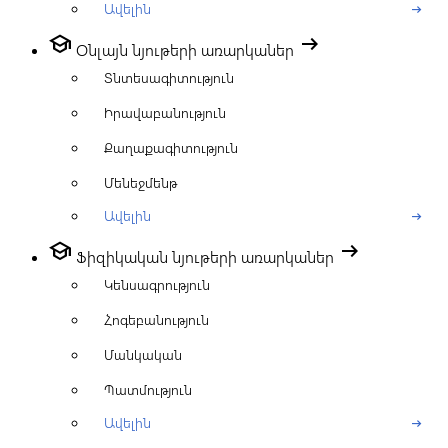
Ավելին
arrow_right_alt
school
arrow_right_alt
Օնլայն նյութերի առարկաներ
Տնտեսագիտություն
Իրավաբանություն
Քաղաքագիտություն
Մենեջմենթ
Ավելին
arrow_right_alt
school
arrow_right_alt
Ֆիզիկական նյութերի առարկաներ
Կենսագրություն
Հոգեբանություն
Մանկական
Պատմություն
Ավելին
arrow_right_alt