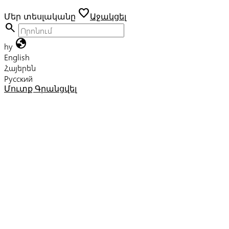
favorite
Մեր տեսլականը
Աջակցել
search
globe
hy
English
Հայերեն
Русский
Մուտք
Գրանցվել