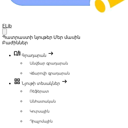
Your Company
ELib
Open main menu
Պատրաստի նյութեր
Մեր մասին
Բաժիններ
book_ribbon
arrow_right_alt
Գրադարան
Անվճար գրադարան
Վճարովի գրադարան
grid_view
arrow_right_alt
Նյութի տեսակներ
Ռեֆերատ
Անհատական
Կուրսային
Դիպլոմային