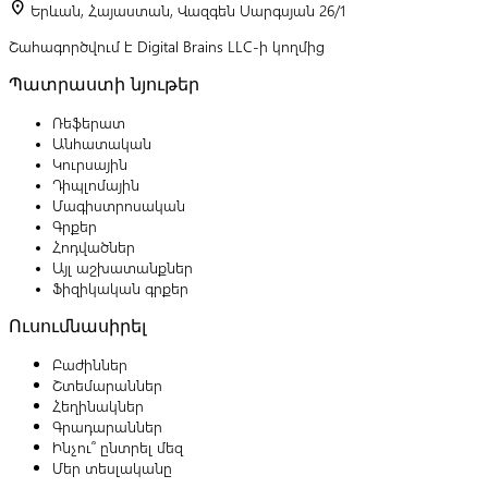
location_on
Երևան, Հայաստան, Վազգեն Սարգսյան 26/1
Շահագործվում է Digital Brains LLC-ի կողմից
Պատրաստի նյութեր
Ռեֆերատ
Անհատական
Կուրսային
Դիպլոմային
Մագիստրոսական
Գրքեր
Հոդվածներ
Այլ աշխատանքներ
Ֆիզիկական գրքեր
Ուսումնասիրել
Բաժիններ
Շտեմարաններ
Հեղինակներ
Գրադարաններ
Ինչու՞ ընտրել մեզ
Մեր տեսլականը