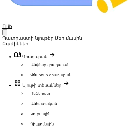
Your Company
ELib
Open main menu
Պատրաստի նյութեր
Մեր մասին
Բաժիններ
book_ribbon
arrow_right_alt
Գրադարան
Անվճար գրադարան
Վճարովի գրադարան
grid_view
arrow_right_alt
Նյութի տեսակներ
Ռեֆերատ
Անհատական
Կուրսային
Դիպլոմային