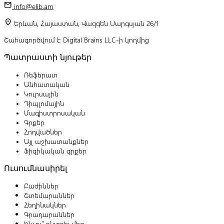
mail
info@elib.am
location_on
Երևան, Հայաստան, Վազգեն Սարգսյան 26/1
Շահագործվում է Digital Brains LLC-ի կողմից
Պատրաստի նյութեր
Ռեֆերատ
Անհատական
Կուրսային
Դիպլոմային
Մագիստրոսական
Գրքեր
Հոդվածներ
Այլ աշխատանքներ
Ֆիզիկական գրքեր
Ուսումնասիրել
Բաժիններ
Շտեմարաններ
Հեղինակներ
Գրադարաններ
Ինչու՞ ընտրել մեզ