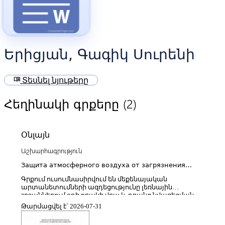
Երիցյան, Գագիկ Սուրենի
menu_book
Տեսնել նյութերը
(2)
Հեղինակի գրքերը
Օնլայն
Աշխարհագրություն
Защита атмосферного воздуха от загрязнения
выбросов автомобилей в горных регионах
Գրքում ուսումնասիրվում են մեքենայական
արտանետումների ազդեցությունը լեռնային
շրջաններում օդի որակի վրա և դրանց նվազեցման
հնարավոր լուծումները, վերլուծվում են լեռնային
Թարմացվել է՝ 2026-07-31
տարածքների բնագիտական
առանձնահատկությունները՝ օդափոխության և