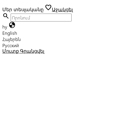
favorite
Մեր տեսլականը
Աջակցել
search
globe
hy
English
Հայերեն
Русский
Մուտք
Գրանցվել