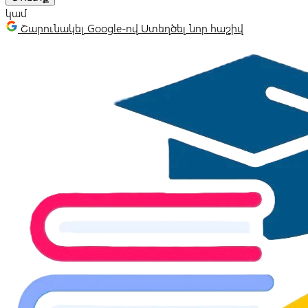
կամ
Շարունակել Google-ով
Ստեղծել նոր հաշիվ