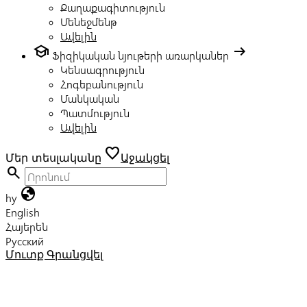
Քաղաքագիտություն
Մենեջմենթ
Ավելին
school
arrow_right_alt
Ֆիզիկական նյութերի առարկաներ
Կենսագրություն
Հոգեբանություն
Մանկական
Պատմություն
Ավելին
favorite
Մեր տեսլականը
Աջակցել
search
globe
hy
English
Հայերեն
Русский
Մուտք
Գրանցվել