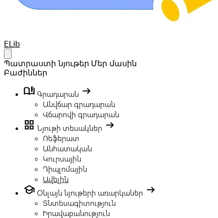
Your Company
ELib
Open main menu
Պատրաստի նյութեր
Մեր մասին
Բաժիններ
book_ribbon
arrow_right_alt
Գրադարան
Անվճար գրադարան
Վճարովի գրադարան
grid_view
arrow_right_alt
Նյութի տեսակներ
Ռեֆերատ
Անհատական
Կուրսային
Դիպլոմային
Ավելին
school
arrow_right_alt
Օնլայն նյութերի առարկաներ
Տնտեսագիտություն
Իրավաբանություն