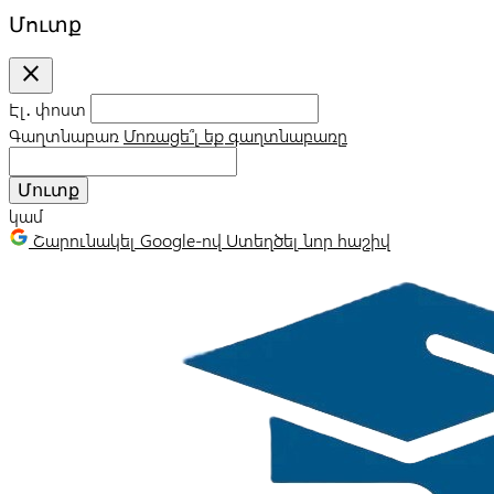
Մուտք
close
Էլ․ փոստ
Գաղտնաբառ
Մոռացե՞լ եք գաղտնաբառը
Մուտք
կամ
Շարունակել Google-ով
Ստեղծել նոր հաշիվ