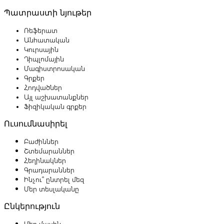
Պատրաստի նյութեր
Ռեֆերատ
Անհատական
Կուրսային
Դիպլոմային
Մագիստրոսական
Գրքեր
Հոդվածներ
Այլ աշխատանքներ
Ֆիզիկական գրքեր
Ուսումնասիրել
Բաժիններ
Շտեմարաններ
Հեղինակներ
Գրադարաններ
Ինչու՞ ընտրել մեզ
Մեր տեսլականը
Ընկերություն
Մեր մասին