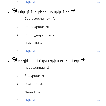
Ավելին
arrow_right_alt
school
arrow_right_alt
Օնլայն նյութերի առարկաներ
Տնտեսագիտություն
Իրավաբանություն
Քաղաքագիտություն
Մենեջմենթ
Ավելին
arrow_right_alt
school
arrow_right_alt
Ֆիզիկական նյութերի առարկաներ
Կենսագրություն
Հոգեբանություն
Մանկական
Պատմություն
Ավելին
arrow_right_alt