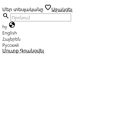
favorite
Մեր տեսլականը
Աջակցել
search
globe
hy
English
Հայերեն
Русский
Մուտք
Գրանցվել