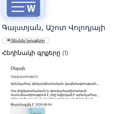
Գալստյան, Աշոտ Վոլոդյայի
menu_book
Տեսնել նյութերը
(1)
Հեղինակի գրքերը
Օնլայն
Lեզվաբանություն
Արևելահայ գեղարվեստական վավերագրության
լեզուն (19-րդ դ. 60-ական-21-րդ դ.10-ական թթ.)
Սա լեզվաբանական և գրականագիտական
ուսումնասիրություն է, որը նվիրված է արևելահայ
գեղարվեստական վավերագրության լեզվական
առանձնահատկությունների զարգացմանը 19-րդ
Թարմացվել է՝ 2026-08-04
դարի 1860-ականներից մինչև 21-րդ դարի 2010-ական
թվականները, որտեղ վերլուծվում են տարբեր