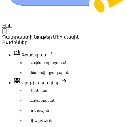
Your Company
ELib
Open main menu
Պատրաստի նյութեր
Մեր մասին
Բաժիններ
book_ribbon
arrow_right_alt
Գրադարան
Անվճար գրադարան
Վճարովի գրադարան
grid_view
arrow_right_alt
Նյութի տեսակներ
Ռեֆերատ
Անհատական
Կուրսային
Դիպլոմային