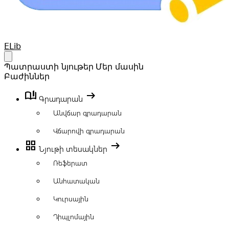
Your Company
ELib
Open main menu
Պատրաստի նյութեր
Մեր մասին
Բաժիններ
book_ribbon
arrow_right_alt
Գրադարան
Անվճար գրադարան
Վճարովի գրադարան
grid_view
arrow_right_alt
Նյութի տեսակներ
Ռեֆերատ
Անհատական
Կուրսային
Դիպլոմային