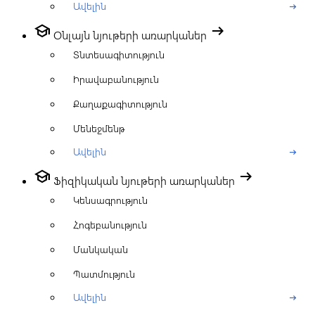
Ավելին
arrow_right_alt
school
arrow_right_alt
Օնլայն նյութերի առարկաներ
Տնտեսագիտություն
Իրավաբանություն
Քաղաքագիտություն
Մենեջմենթ
Ավելին
arrow_right_alt
school
arrow_right_alt
Ֆիզիկական նյութերի առարկաներ
Կենսագրություն
Հոգեբանություն
Մանկական
Պատմություն
Ավելին
arrow_right_alt