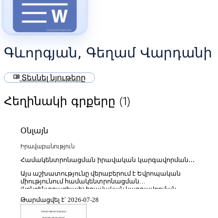
Գևորգյան, Գեղամ Վարդանի
menu_book
Տեսնել նյութերը
(1)
Հեղինակի գրքերը
Օնլայն
Իրավաբանություն
Համակենտրոնացման իրավական կարգավորման
հիմնախնդիրները Եվրոպական միությունում
Այս աշխատությունը վերաբերում է Եվրոպական
միությունում համակենտրոնացման
(կոնցենտրացիայի) իրավական կարգավորման
հիմնախնդիրների ուսումնասիրությանը՝ ընդգծելով
Թարմացվել է՝ 2026-07-28
մրցակցային իրավունքի, շուկաների ազատ
գործունեության և տնտեսական ուժերի