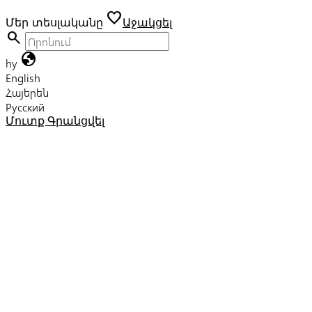
favorite
Մեր տեսլականը
Աջակցել
search
globe
hy
English
Հայերեն
Русский
Մուտք
Գրանցվել