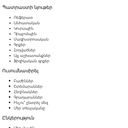
Պատրաստի նյութեր
Ռեֆերատ
Անհատական
Կուրսային
Դիպլոմային
Մագիստրոսական
Գրքեր
Հոդվածներ
Այլ աշխատանքներ
Ֆիզիկական գրքեր
Ուսումնասիրել
Բաժիններ
Շտեմարաններ
Հեղինակներ
Գրադարաններ
Ինչու՞ ընտրել մեզ
Մեր տեսլականը
Ընկերություն
Մեր մասին