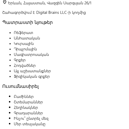
location_on
Երևան, Հայաստան, Վազգեն Սարգսյան 26/1
Շահագործվում է Digital Brains LLC-ի կողմից
Պատրաստի նյութեր
Ռեֆերատ
Անհատական
Կուրսային
Դիպլոմային
Մագիստրոսական
Գրքեր
Հոդվածներ
Այլ աշխատանքներ
Ֆիզիկական գրքեր
Ուսումնասիրել
Բաժիններ
Շտեմարաններ
Հեղինակներ
Գրադարաններ
Ինչու՞ ընտրել մեզ
Մեր տեսլականը