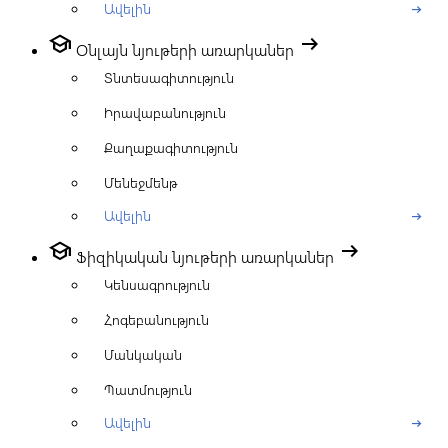
Ավելին
arrow_right_alt
school
arrow_right_alt
Օնլայն նյութերի առարկաներ
Տնտեսագիտություն
Իրավաբանություն
Քաղաքագիտություն
Մենեջմենթ
Ավելին
arrow_right_alt
school
arrow_right_alt
Ֆիզիկական նյութերի առարկաներ
Կենսագրություն
Հոգեբանություն
Մանկական
Պատմություն
Ավելին
arrow_right_alt