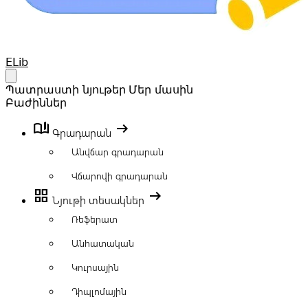
Your Company
ELib
Open main menu
Պատրաստի նյութեր
Մեր մասին
Բաժիններ
book_ribbon
arrow_right_alt
Գրադարան
Անվճար գրադարան
Վճարովի գրադարան
grid_view
arrow_right_alt
Նյութի տեսակներ
Ռեֆերատ
Անհատական
Կուրսային
Դիպլոմային