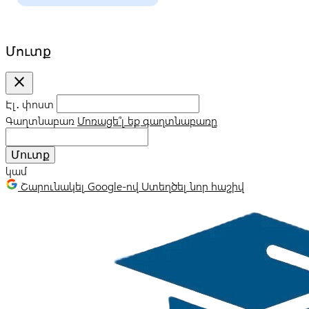
Մուտք
close
Էլ․ փոստ
Գաղտնաբառ
Մոռացե՞լ եք գաղտնաբառը
Մուտք
կամ
Շարունակել Google-ով
Ստեղծել նոր հաշիվ