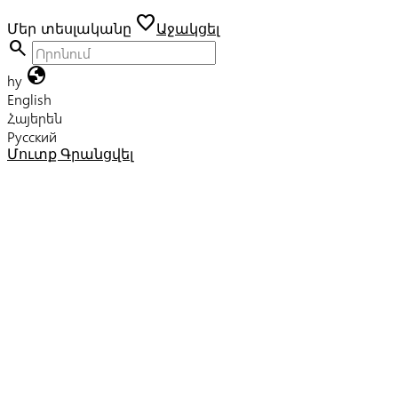
favorite
Մեր տեսլականը
Աջակցել
search
globe
hy
English
Հայերեն
Русский
Մուտք
Գրանցվել