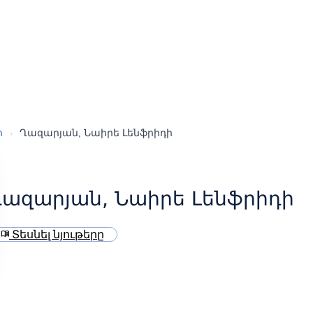
ր
›
Ղազարյան, Նաիրե Լենֆրիդի
Ղազարյան, Նաիրե Լենֆրիդի
Տեսնել նյութերը
menu_book