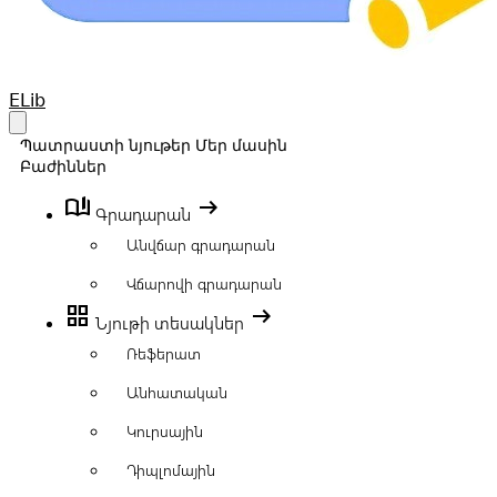
Your Company
ELib
Open main menu
Պատրաստի նյութեր
Մեր մասին
Բաժիններ
book_ribbon
arrow_right_alt
Գրադարան
Անվճար գրադարան
Վճարովի գրադարան
grid_view
arrow_right_alt
Նյութի տեսակներ
Ռեֆերատ
Անհատական
Կուրսային
Դիպլոմային