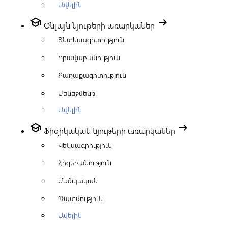
Ավելին
school
arrow_right_alt
Օնլայն նյութերի առարկաներ
Տնտեսագիտություն
Իրավաբանություն
Քաղաքագիտություն
Մենեջմենթ
Ավելին
school
arrow_right_alt
Ֆիզիկական նյութերի առարկաներ
Կենսագրություն
Հոգեբանություն
Մանկական
Պատմություն
Ավելին