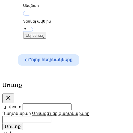
Անվճար
Տեսնել ավելին
arrow_right_alt
Ներբեռնել
Բոլոր հեղինակները
Մուտք
close
Էլ․ փոստ
Գաղտնաբառ
Մոռացե՞լ եք գաղտնաբառը
Մուտք