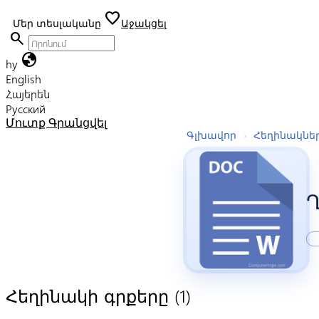
favorite
Մեր տեսլականը
Աջակցել
search
globe
hy
English
Հայերեն
Русский
Մուտք
Գրանցվել
Գլխավոր
›
Հեղինակնե
(1)
Հեղինակի գրքերը