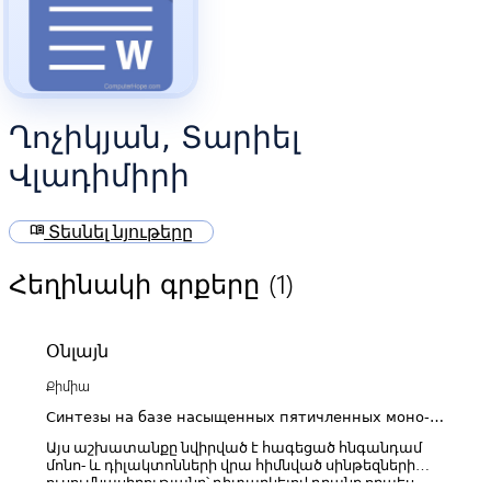
Ղոչիկյան, Տարիել
Վլադիմիրի
menu_book
Տեսնել նյութերը
(1)
Հեղինակի գրքերը
Օնլայն
Քիմիա
Синтезы на базе насыщенных пятичленных моно- и
дилактонов
Այս աշխատանքը նվիրված է հագեցած հնգանդամ
մոնո- և դիլակտոնների վրա հիմնված սինթեզների
ուսումնասիրությանը՝ դիտարկելով դրանք որպես