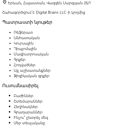
location_on
Երևան, Հայաստան, Վազգեն Սարգսյան 26/1
Շահագործվում է Digital Brains LLC-ի կողմից
Պատրաստի նյութեր
Ռեֆերատ
Անհատական
Կուրսային
Դիպլոմային
Մագիստրոսական
Գրքեր
Հոդվածներ
Այլ աշխատանքներ
Ֆիզիկական գրքեր
Ուսումնասիրել
Բաժիններ
Շտեմարաններ
Հեղինակներ
Գրադարաններ
Ինչու՞ ընտրել մեզ
Մեր տեսլականը