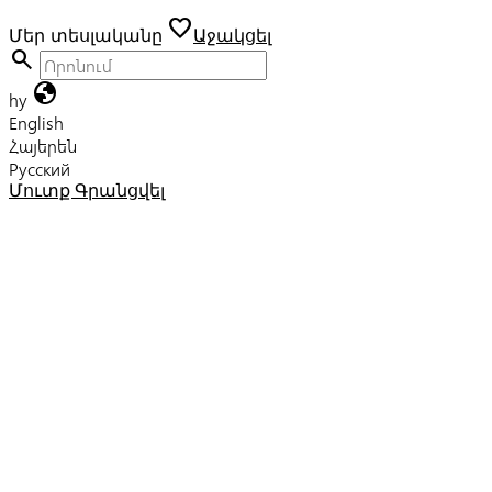
favorite
Մեր տեսլականը
Աջակցել
search
globe
hy
English
Հայերեն
Русский
Մուտք
Գրանցվել