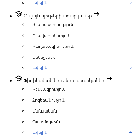
Ավելին
arrow_right_alt
school
arrow_right_alt
Օնլայն նյութերի առարկաներ
Տնտեսագիտություն
Իրավաբանություն
Քաղաքագիտություն
Մենեջմենթ
Ավելին
arrow_right_alt
school
arrow_right_alt
Ֆիզիկական նյութերի առարկաներ
Կենսագրություն
Հոգեբանություն
Մանկական
Պատմություն
Ավելին
arrow_right_alt