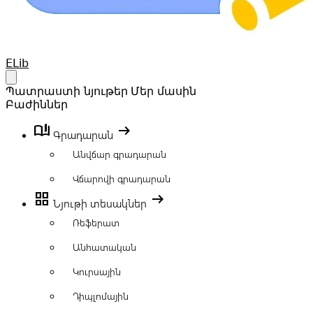
Your Company
ELib
Open main menu
Պատրաստի նյութեր
Մեր մասին
Բաժիններ
book_ribbon
arrow_right_alt
Գրադարան
Անվճար գրադարան
Վճարովի գրադարան
grid_view
arrow_right_alt
Նյութի տեսակներ
Ռեֆերատ
Անհատական
Կուրսային
Դիպլոմային