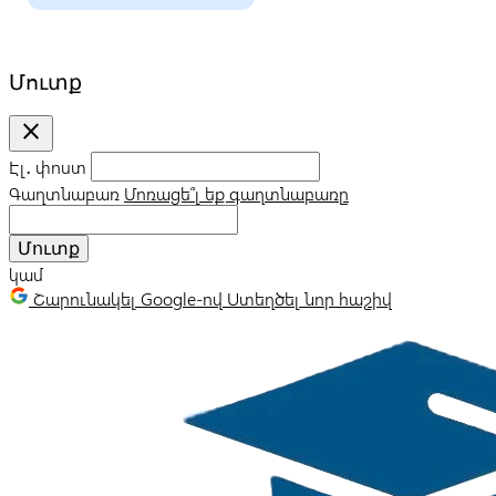
Մուտք
close
Էլ․ փոստ
Գաղտնաբառ
Մոռացե՞լ եք գաղտնաբառը
Մուտք
կամ
Շարունակել Google-ով
Ստեղծել նոր հաշիվ