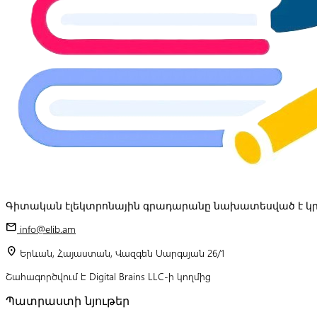
Գիտական էլեկտրոնային գրադարանը նախատեսված է կր
mail
info@elib.am
location_on
Երևան, Հայաստան, Վազգեն Սարգսյան 26/1
Շահագործվում է Digital Brains LLC-ի կողմից
Պատրաստի նյութեր