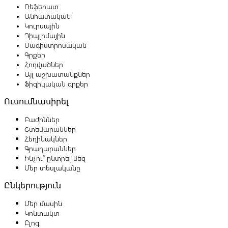
Ռեֆերատ
Անհատական
Կուրսային
Դիպլոմային
Մագիստրոսական
Գրքեր
Հոդվածներ
Այլ աշխատանքներ
Ֆիզիկական գրքեր
Ուսումնասիրել
Բաժիններ
Շտեմարաններ
Հեղինակներ
Գրադարաններ
Ինչու՞ ընտրել մեզ
Մեր տեսլականը
Ընկերություն
Մեր մասին
Կոնտակտ
Բլոգ