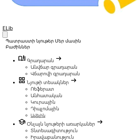
Your Company
ELib
Open main menu
Պատրաստի նյութեր
Մեր մասին
Բաժիններ
book_ribbon
arrow_right_alt
Գրադարան
Անվճար գրադարան
Վճարովի գրադարան
grid_view
arrow_right_alt
Նյութի տեսակներ
Ռեֆերատ
Անհատական
Կուրսային
Դիպլոմային
Ավելին
school
arrow_right_alt
Օնլայն նյութերի առարկաներ
Տնտեսագիտություն
Իրավաբանություն