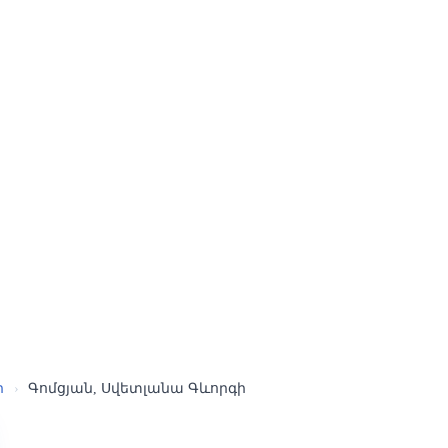
ր
›
Գոմցյան, Սվետլանա Գևորգի