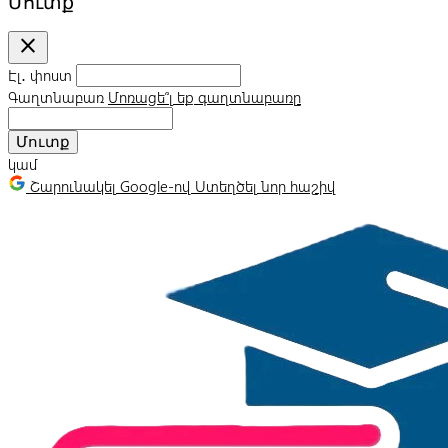
Մուտք
close
Էլ․ փոստ
Գաղտնաբառ
Մոռացե՞լ եք գաղտնաբառը
Մուտք
կամ
Շարունակել Google-ով
Ստեղծել նոր հաշիվ