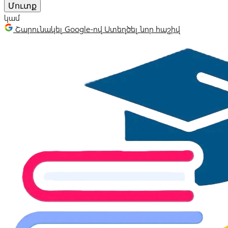
Մուտք
կամ
Շարունակել Google-ով
Ստեղծել նոր հաշիվ