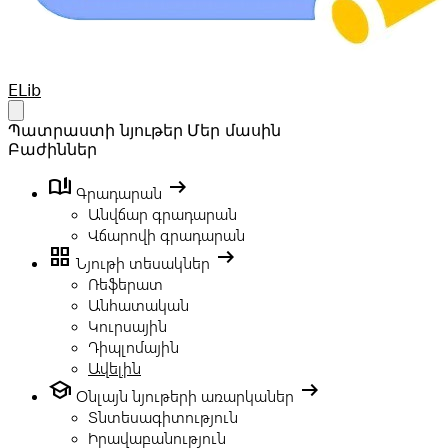
Your Company
ELib
Open main menu
Պատրաստի նյութեր
Մեր մասին
Բաժիններ
book_ribbon
arrow_right_alt
Գրադարան
Անվճար գրադարան
Վճարովի գրադարան
grid_view
arrow_right_alt
Նյութի տեսակներ
Ռեֆերատ
Անհատական
Կուրսային
Դիպլոմային
Ավելին
school
arrow_right_alt
Օնլայն նյութերի առարկաներ
Տնտեսագիտություն
Իրավաբանություն