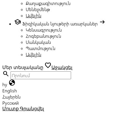
Քաղաքագիտություն
Մենեջմենթ
Ավելին
school
arrow_right_alt
Ֆիզիկական նյութերի առարկաներ
Կենսագրություն
Հոգեբանություն
Մանկական
Պատմություն
Ավելին
favorite
Մեր տեսլականը
Աջակցել
search
globe
hy
English
Հայերեն
Русский
Մուտք
Գրանցվել