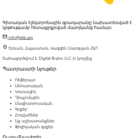
Գիտական էլեկտրոնային գրադարանը նախատեսված է
կրթությամբ հետաքրքրված մարդկանց համար:
mail
info@elib.am
location_on
Երևան, Հայաստան, Վազգեն Սարգսյան 26/1
Շահագործվում է Digital Brains LLC-ի կողմից
Պատրաստի նյութեր
Ռեֆերատ
Անհատական
Կուրսային
Դիպլոմային
Մագիստրոսական
Գրքեր
Հոդվածներ
Այլ աշխատանքներ
Ֆիզիկական գրքեր
Ուսումնասիրել