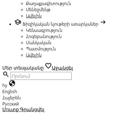
Քաղաքագիտություն
Մենեջմենթ
Ավելին
school
arrow_right_alt
Ֆիզիկական նյութերի առարկաներ
Կենսագրություն
Հոգեբանություն
Մանկական
Պատմություն
Ավելին
favorite
Մեր տեսլականը
Աջակցել
search
globe
hy
English
Հայերեն
Русский
Մուտք
Գրանցվել