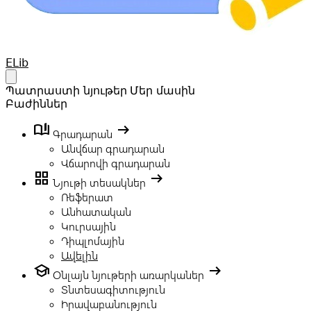
Your Company
ELib
Open main menu
Պատրաստի նյութեր
Մեր մասին
Բաժիններ
book_ribbon
arrow_right_alt
Գրադարան
Անվճար գրադարան
Վճարովի գրադարան
grid_view
arrow_right_alt
Նյութի տեսակներ
Ռեֆերատ
Անհատական
Կուրսային
Դիպլոմային
Ավելին
school
arrow_right_alt
Օնլայն նյութերի առարկաներ
Տնտեսագիտություն
Իրավաբանություն