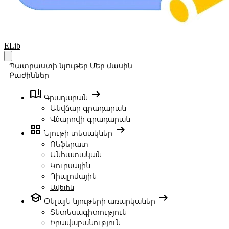
Your Company
ELib
Open main menu
Պատրաստի նյութեր
Մեր մասին
Բաժիններ
book_ribbon
arrow_right_alt
Գրադարան
Անվճար գրադարան
Վճարովի գրադարան
grid_view
arrow_right_alt
Նյութի տեսակներ
Ռեֆերատ
Անհատական
Կուրսային
Դիպլոմային
Ավելին
school
arrow_right_alt
Օնլայն նյութերի առարկաներ
Տնտեսագիտություն
Իրավաբանություն