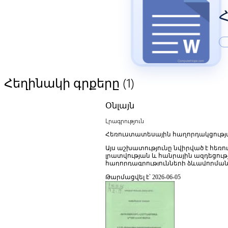
(1)
Հեղինակի գրքերը
Օնլայն
Լրագրություն
Հեռուստատեսային հաղորդակցությա
Այս աշխատությունը նվիրված է հեռ
լրատվության և հանրային ազդեցութ
հաղորդագրությունների ձևավորման
հոգեբանական և սոցիալական բաղա
Թարմացվել է՝ 2026-06-05
լեզվական և արտահայտչական միջոց
ազդեցությունը հանդիսատեսի ընկալ
արդյունավետության չափման չափանի
հիշելիություն, ինչպես նաև հաղոր
հաղորդակցության սոցիալական գոր
հեռուստատեսության ազդեցություն
ժամանակակից մեդիա միջավայրի փո