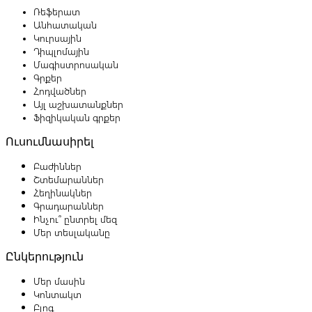
Ռեֆերատ
Անհատական
Կուրսային
Դիպլոմային
Մագիստրոսական
Գրքեր
Հոդվածներ
Այլ աշխատանքներ
Ֆիզիկական գրքեր
Ուսումնասիրել
Բաժիններ
Շտեմարաններ
Հեղինակներ
Գրադարաններ
Ինչու՞ ընտրել մեզ
Մեր տեսլականը
Ընկերություն
Մեր մասին
Կոնտակտ
Բլոգ