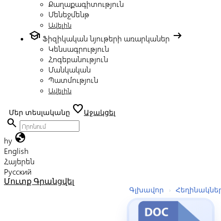
Քաղաքագիտություն
Մենեջմենթ
Ավելին
school
arrow_right_alt
Ֆիզիկական նյութերի առարկաներ
Կենսագրություն
Հոգեբանություն
Մանկական
Պատմություն
Ավելին
favorite
Մեր տեսլականը
Աջակցել
search
globe
hy
English
Հայերեն
Русский
Մուտք
Գրանցվել
Գլխավոր
›
Հեղինակնե