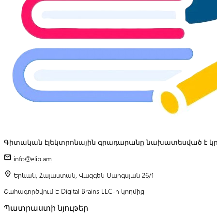
Գիտական էլեկտրոնային գրադարանը նախատեսված է կր
mail
info@elib.am
location_on
Երևան, Հայաստան, Վազգեն Սարգսյան 26/1
Շահագործվում է Digital Brains LLC-ի կողմից
Պատրաստի նյութեր