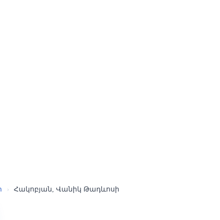
ր
›
Հակոբյան, Վանիկ Թադևոսի