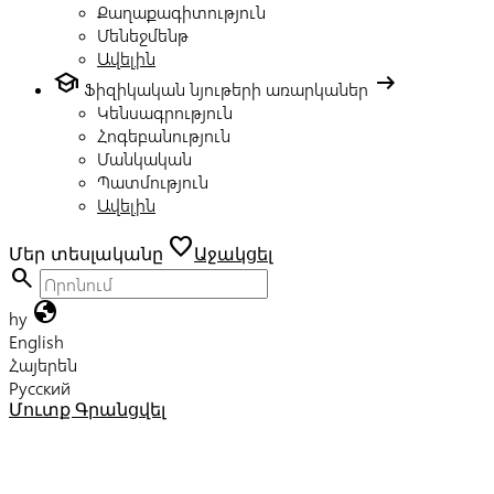
Քաղաքագիտություն
Մենեջմենթ
Ավելին
school
arrow_right_alt
Ֆիզիկական նյութերի առարկաներ
Կենսագրություն
Հոգեբանություն
Մանկական
Պատմություն
Ավելին
favorite
Մեր տեսլականը
Աջակցել
search
globe
hy
English
Հայերեն
Русский
Մուտք
Գրանցվել