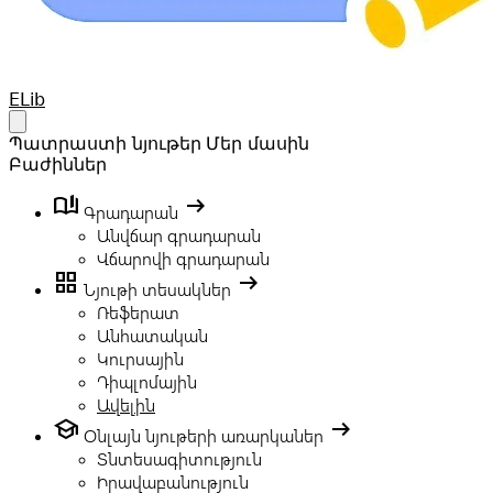
Your Company
ELib
Open main menu
Պատրաստի նյութեր
Մեր մասին
Բաժիններ
book_ribbon
arrow_right_alt
Գրադարան
Անվճար գրադարան
Վճարովի գրադարան
grid_view
arrow_right_alt
Նյութի տեսակներ
Ռեֆերատ
Անհատական
Կուրսային
Դիպլոմային
Ավելին
school
arrow_right_alt
Օնլայն նյութերի առարկաներ
Տնտեսագիտություն
Իրավաբանություն