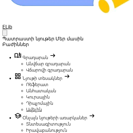
Your Company
ELib
Open main menu
Պատրաստի նյութեր
Մեր մասին
Բաժիններ
book_ribbon
arrow_right_alt
Գրադարան
Անվճար գրադարան
Վճարովի գրադարան
grid_view
arrow_right_alt
Նյութի տեսակներ
Ռեֆերատ
Անհատական
Կուրսային
Դիպլոմային
Ավելին
school
arrow_right_alt
Օնլայն նյութերի առարկաներ
Տնտեսագիտություն
Իրավաբանություն