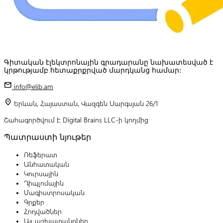
Գիտական էլեկտրոնային գրադարանը նախատեսված է
կրթությամբ հետաքրքրված մարդկանց համար:
mail
info@elib.am
location_on
Երևան, Հայաստան, Վազգեն Սարգսյան 26/1
Շահագործվում է Digital Brains LLC-ի կողմից
Պատրաստի նյութեր
Ռեֆերատ
Անհատական
Կուրսային
Դիպլոմային
Մագիստրոսական
Գրքեր
Հոդվածներ
Այլ աշխատանքներ