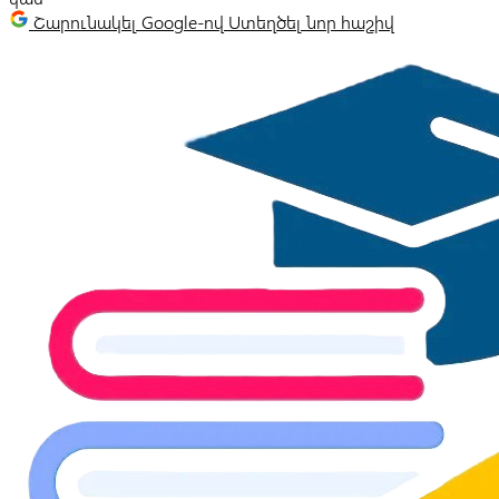
Շարունակել Google-ով
Ստեղծել նոր հաշիվ