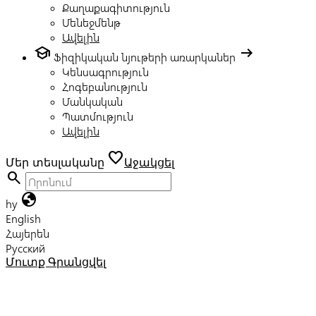
Քաղաքագիտություն
Մենեջմենթ
Ավելին
school
arrow_right_alt
Ֆիզիկական նյութերի առարկաներ
Կենսագրություն
Հոգեբանություն
Մանկական
Պատմություն
Ավելին
favorite
Մեր տեսլականը
Աջակցել
search
globe
hy
English
Հայերեն
Русский
Մուտք
Գրանցվել