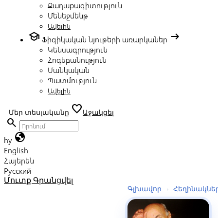
Քաղաքագիտություն
Մենեջմենթ
Ավելին
school
arrow_right_alt
Ֆիզիկական նյութերի առարկաներ
Կենսագրություն
Հոգեբանություն
Մանկական
Պատմություն
Ավելին
favorite
Մեր տեսլականը
Աջակցել
search
globe
hy
English
Հայերեն
Русский
Մուտք
Գրանցվել
Գլխավոր
›
Հեղինակնե