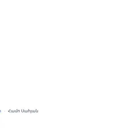
ր
›
Համո Սահյան