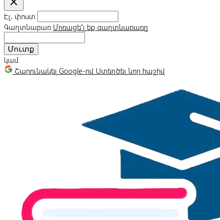
close
Էլ․ փոստ
Գաղտնաբառ
Մոռացե՞լ եք գաղտնաբառը
Մուտք
կամ
Շարունակել Google-ով
Ստեղծել նոր հաշիվ