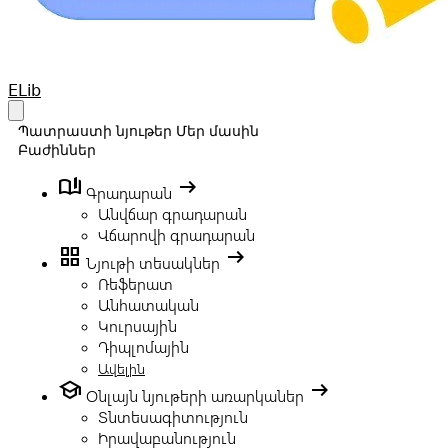
Your Company
ELib
Open main menu
Պատրաստի նյութեր
Մեր մասին
Բաժիններ
book_ribbon
arrow_right_alt
Գրադարան
Անվճար գրադարան
Վճարովի գրադարան
grid_view
arrow_right_alt
Նյութի տեսակներ
Ռեֆերատ
Անհատական
Կուրսային
Դիպլոմային
Ավելին
school
arrow_right_alt
Օնլայն նյութերի առարկաներ
Տնտեսագիտություն
Իրավաբանություն