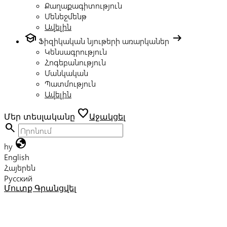
Քաղաքագիտություն
Մենեջմենթ
Ավելին
school
arrow_right_alt
Ֆիզիկական նյութերի առարկաներ
Կենսագրություն
Հոգեբանություն
Մանկական
Պատմություն
Ավելին
favorite
Մեր տեսլականը
Աջակցել
search
globe
hy
English
Հայերեն
Русский
Մուտք
Գրանցվել