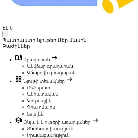
Your Company
ELib
Open main menu
Պատրաստի նյութեր
Մեր մասին
Բաժիններ
book_ribbon
arrow_right_alt
Գրադարան
Անվճար գրադարան
Վճարովի գրադարան
grid_view
arrow_right_alt
Նյութի տեսակներ
Ռեֆերատ
Անհատական
Կուրսային
Դիպլոմային
Ավելին
school
arrow_right_alt
Օնլայն նյութերի առարկաներ
Տնտեսագիտություն
Իրավաբանություն