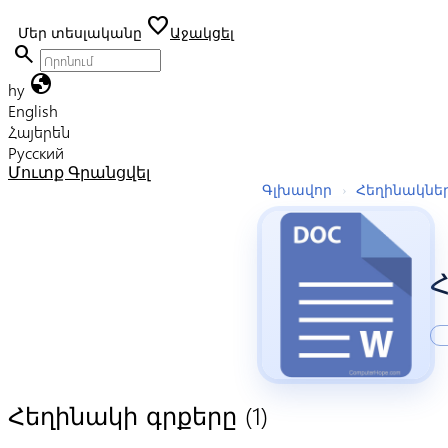
favorite
Մեր տեսլականը
Աջակցել
search
globe
hy
English
Հայերեն
Русский
Մուտք
Գրանցվել
Գլխավոր
›
Հեղինակնե
Հ
(1)
Հեղինակի գրքերը