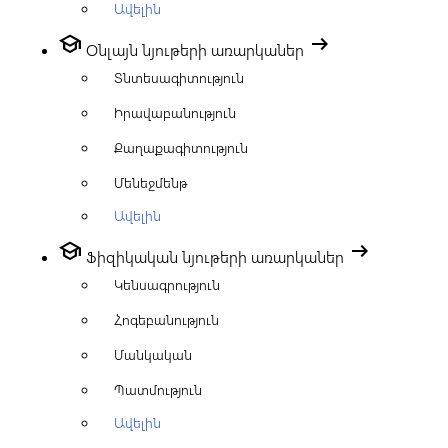
Ավելին
school
arrow_right_alt
Օնլայն նյութերի առարկաներ
Տնտեսագիտություն
Իրավաբանություն
Քաղաքագիտություն
Մենեջմենթ
Ավելին
school
arrow_right_alt
Ֆիզիկական նյութերի առարկաներ
Կենսագրություն
Հոգեբանություն
Մանկական
Պատմություն
Ավելին