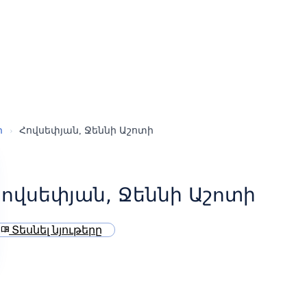
ր
›
Հովսեփյան, Ջեննի Աշոտի
ովսեփյան, Ջեննի Աշոտի
Տեսնել նյութերը
menu_book