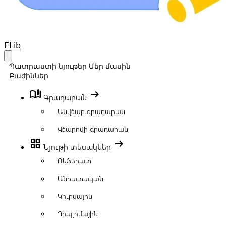
Your Company
ELib
Open main menu
Պատրաստի նյութեր
Մեր մասին
Բաժիններ
book_ribbon
arrow_right_alt
Գրադարան
Անվճար գրադարան
Վճարովի գրադարան
grid_view
arrow_right_alt
Նյութի տեսակներ
Ռեֆերատ
Անհատական
Կուրսային
Դիպլոմային