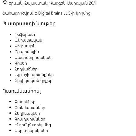
location_on
Երևան, Հայաստան, Վազգեն Սարգսյան 26/1
Շահագործվում է Digital Brains LLC-ի կողմից
Պատրաստի նյութեր
Ռեֆերատ
Անհատական
Կուրսային
Դիպլոմային
Մագիստրոսական
Գրքեր
Հոդվածներ
Այլ աշխատանքներ
Ֆիզիկական գրքեր
Ուսումնասիրել
Բաժիններ
Շտեմարաններ
Հեղինակներ
Գրադարաններ
Ինչու՞ ընտրել մեզ
Մեր տեսլականը