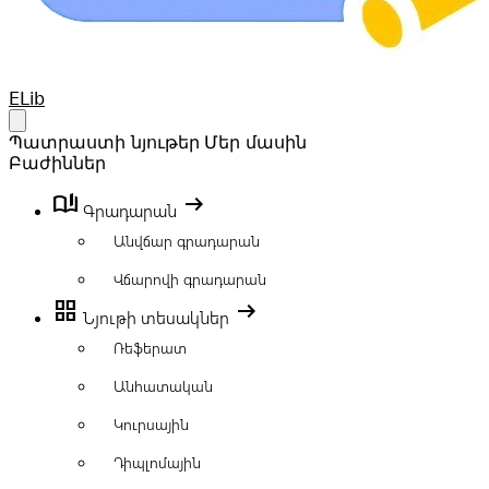
Your Company
ELib
Open main menu
Պատրաստի նյութեր
Մեր մասին
Բաժիններ
book_ribbon
arrow_right_alt
Գրադարան
Անվճար գրադարան
Վճարովի գրադարան
grid_view
arrow_right_alt
Նյութի տեսակներ
Ռեֆերատ
Անհատական
Կուրսային
Դիպլոմային