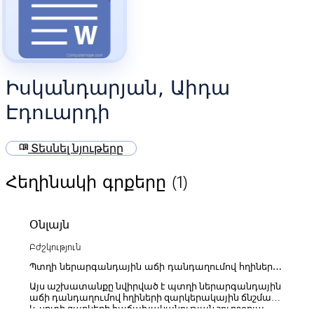
Իսկանդարյան, Աիդա
Էդուարդի
menu_book
Տեսնել նյութերը
(1)
Հեղինակի գրքերը
Օնլայն
Բժշկություն
Պտղի ներարգանդային աճի դանդաղումով հղիների
զարկերակային ճնշման և սրտի զարկերի
Այս աշխատանքը նվիրված է պտղի ներարգանդային
հաճախականության շուրջօրյա ռիթմերի
աճի դանդաղումով հղիների զարկերակային ճնշման
փոփոխությունները
և սրտի զարկերի հաճախականության շուրջօրյա