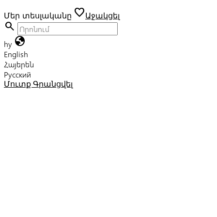
favorite
Մեր տեսլականը
Աջակցել
search
globe
hy
English
Հայերեն
Русский
Մուտք
Գրանցվել