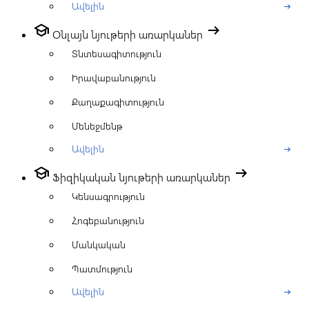
Ավելին
arrow_right_alt
school
arrow_right_alt
Օնլայն նյութերի առարկաներ
Տնտեսագիտություն
Իրավաբանություն
Քաղաքագիտություն
Մենեջմենթ
Ավելին
arrow_right_alt
school
arrow_right_alt
Ֆիզիկական նյութերի առարկաներ
Կենսագրություն
Հոգեբանություն
Մանկական
Պատմություն
Ավելին
arrow_right_alt