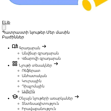
Your Company
ELib
Open main menu
Պատրաստի նյութեր
Մեր մասին
Բաժիններ
book_ribbon
arrow_right_alt
Գրադարան
Անվճար գրադարան
Վճարովի գրադարան
grid_view
arrow_right_alt
Նյութի տեսակներ
Ռեֆերատ
Անհատական
Կուրսային
Դիպլոմային
Ավելին
school
arrow_right_alt
Օնլայն նյութերի առարկաներ
Տնտեսագիտություն
Իրավաբանություն