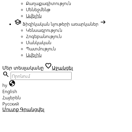
Քաղաքագիտություն
Մենեջմենթ
Ավելին
school
arrow_right_alt
Ֆիզիկական նյութերի առարկաներ
Կենսագրություն
Հոգեբանություն
Մանկական
Պատմություն
Ավելին
favorite
Մեր տեսլականը
Աջակցել
search
globe
hy
English
Հայերեն
Русский
Մուտք
Գրանցվել